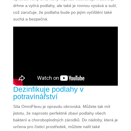
drhne a vytírá podlahy, ale také je rovnou vysává a suší,
což zaručuje, že podlaha bude po jejím vyčištění také
suchá a bezpečná.
Dezinfikuje podlahy v
potravinářství
Síla OmniFlexu je opravdu obrovská. Můžete tak mít
jistotu, že naprosto perfektně zbaví podlahy všech
bakterií a choroboplodných zárodků. Do nádoby, která je
určena pro čisticí prostředek, můžete nalít také