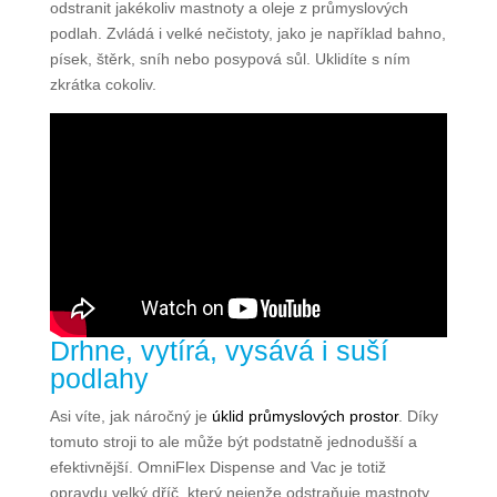
odstranit jakékoliv mastnoty a oleje z průmyslových
podlah. Zvládá i velké nečistoty, jako je například bahno,
písek, štěrk, sníh nebo posypová sůl. Uklidíte s ním
zkrátka cokoliv.
Drhne, vytírá, vysává i suší
podlahy
Asi víte, jak náročný je
úklid průmyslových prostor
. Díky
tomuto stroji to ale může být podstatně jednodušší a
efektivnější. OmniFlex Dispense and Vac je totiž
opravdu velký dříč, který nejenže odstraňuje mastnoty,