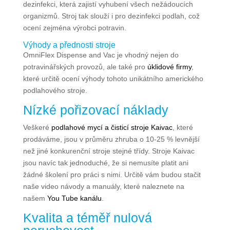
dezinfekci, která zajistí vyhubení všech nežádoucích
organizmů. Stroj tak slouží i pro dezinfekci podlah, což
ocení zejména výrobci potravin.
Výhody a přednosti stroje
OmniFlex Dispense and Vac je vhodný nejen do
potravinářských provozů, ale také pro
úklidové firmy
,
které určitě ocení výhody tohoto unikátního amerického
podlahového stroje.
Nízké pořizovací náklady
Veškeré
podlahové mycí a čisticí stroje Kaivac
, které
prodáváme, jsou v průměru zhruba o 10-25 % levnější
než jiné konkurenční stroje stejné třídy. Stroje Kaivac
jsou navíc tak jednoduché, že si nemusíte platit ani
žádné školení pro práci s nimi. Určitě vám budou stačit
naše video návody a manuály, které naleznete na
našem
You Tube kanálu
.
Kvalita a téměř nulová