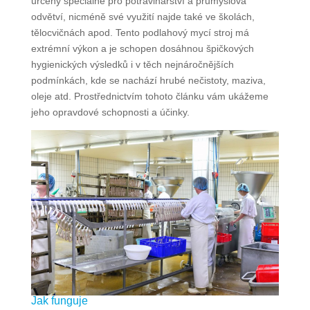
určený speciálně pro potravinářství a průmyslová
odvětví, nicméně své využití najde také ve školách,
tělocvičnách apod. Tento podlahový mycí stroj má
extrémní výkon a je schopen dosáhnou špičkových
hygienických výsledků i v těch nejnáročnějších
podmínkách, kde se nachází hrubé nečistoty, maziva,
oleje atd. Prostřednictvím tohoto článku vám ukážeme
jeho opravdové schopnosti a účinky.
Jak funguje