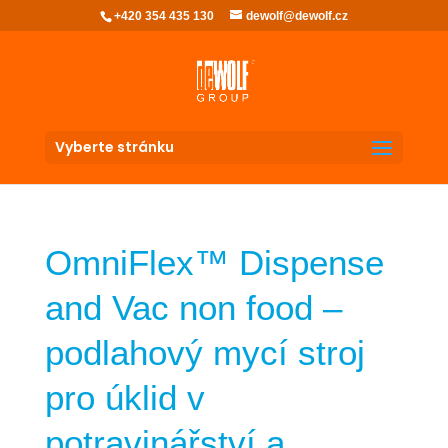
+420 354 435 130
dewolf@dewolf.cz
Vyberte stránku
OmniFlex™ Dispense
and Vac non food –
podlahový mycí stroj
pro úklid v
potravinářství a