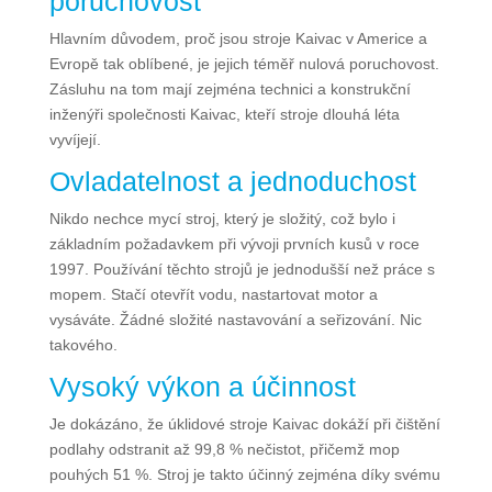
poruchovost
Hlavním důvodem, proč jsou stroje Kaivac v Americe a
Evropě tak oblíbené, je jejich téměř nulová poruchovost.
Zásluhu na tom mají zejména technici a konstrukční
inženýři společnosti Kaivac, kteří stroje dlouhá léta
vyvíjejí.
Ovladatelnost a jednoduchost
Nikdo nechce mycí stroj, který je složitý, což bylo i
základním požadavkem při vývoji prvních kusů v roce
1997. Používání těchto strojů je jednodušší než práce s
mopem. Stačí otevřít vodu, nastartovat motor a
vysáváte. Žádné složité nastavování a seřizování. Nic
takového.
Vysoký výkon a účinnost
Je dokázáno, že úklidové stroje Kaivac dokáží při čištění
podlahy odstranit až 99,8 % nečistot, přičemž mop
pouhých 51 %. Stroj je takto účinný zejména díky svému