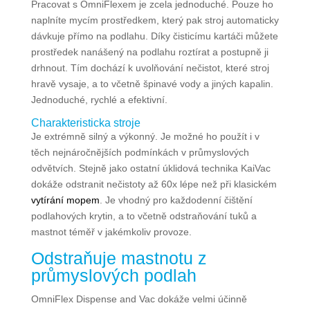
Pracovat s OmniFlexem je zcela jednoduché. Pouze ho
naplníte mycím prostředkem, který pak stroj automaticky
dávkuje přímo na podlahu. Díky čisticímu kartáči můžete
prostředek nanášený na podlahu roztírat a postupně ji
drhnout. Tím dochází k uvolňování nečistot, které stroj
hravě vysaje, a to včetně špinavé vody a jiných kapalin.
Jednoduché, rychlé a efektivní.
Charakteristicka stroje
Je extrémně silný a výkonný. Je možné ho použít i v
těch nejnáročnějších podmínkách v průmyslových
odvětvích. Stejně jako ostatní úklidová technika KaiVac
dokáže odstranit nečistoty až 60x lépe než při klasickém
vytírání mopem
. Je vhodný pro každodenní čištění
podlahových krytin, a to včetně odstraňování tuků a
mastnot téměř v jakémkoliv provoze.
Odstraňuje mastnotu z
průmyslových podlah
OmniFlex Dispense and Vac dokáže velmi účinně