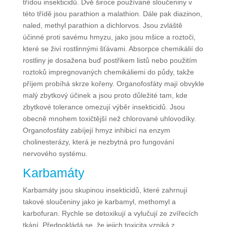
třídou insekticidů. Dvě široce používané sloučeniny v
této třídě jsou parathion a malathion. Dále pak diazinon,
naled, methyl parathion a dichlorvos. Jsou zvláště
účinné proti savému hmyzu, jako jsou mšice a roztoči,
které se živí rostlinnými šťávami. Absorpce chemikálií do
rostliny je dosažena buď postřikem listů nebo použitím
roztoků impregnovaných chemikáliemi do půdy, takže
příjem probíhá skrze kořeny. Organofosfáty mají obvykle
malý zbytkový účinek a jsou proto důležité tam, kde
zbytkové tolerance omezují výběr insekticidů. Jsou
obecně mnohem toxičtější než chlorované uhlovodíky.
Organofosfáty zabíjejí hmyz inhibicí na enzym
cholinesterázy, která je nezbytná pro fungování
nervového systému.
Karbamáty
Karbamáty jsou skupinou insekticidů, které zahrnují
takové sloučeniny jako je karbamyl, methomyl a
karbofuran. Rychle se detoxikují a vylučují ze zvířecích
tkání. Předpokládá se, že jejich toxicita vzniká z