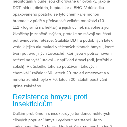
nečistotami v půdě jsou chlorované uhlovodíky, jako je
DDT, aldrin, dieldrin, heptachlor a BHC. V důsledku
opakovaného postřiku se tyto chemikálie mohou
hromadit v půdě v překvapivě velkém množství (10 –
112 kilogramů na hektar) a jejich účinek na volně žijící
živočichy je značně zvýšen, protože se stávají součástí
potravinového řetězce. Stabilita DDT a podobných látek
vede k jejich akumulaci v tělesných tkáních hmyzu, které
tvoří potravu jiných živočichů, kteří jsou v potravinovém
řetězci na vyšší úrovni – například dravci (orli, jestřábi a
sokoli). V důsledku toho se používání takových
chemikálií začalo v 60. letech 20. století omezovat a v
mnoha zemích bylo v 70. letech 20. století používání
úplně zakázáno.
Rezistence hmyzu proti
insekticidům
Dalším problémem s insekticidy je tendence některých
cílových populací hmyzu vyvinout rezistenci. Je to
způsobeno tím, že hmyz, který přežije, se množí a tvoří