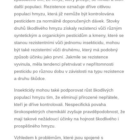
další populaci. Rezistence označuje dříve citlivou
populaci hmyzu, která již nemůže být kontrolována
pesticidem za normálně doporučených dávek. Stovky
druhů škodlivého hmyzu získaly rezistenci vůči různým
syntetickým a organickým pesticidům a kmeny, které se
stanou rezistentními vůči jednomu insekticidu, mohou
být také rezistentní vůči druhému, který má podobný
způsob účinku jako první. Jakmile se rezistence
vyvinula, měla tendenci přetrvávat v nepřítomnosti
pesticidu po různou dobu v závislosti na typu rezistence
a druhu škůdce.
Insekticidy mohou také podporovat růst škodlivých
populací hmyzu tím, že eliminují přirozené nepřátele,
kteří je dříve kontrolovali. Nespecifická povaha
širokospektrých chemikálií zvyšuje pravděpodobnost, že
mají takové nežádoucí účinky na hojnost škodlivého i
prospěšného hmyzu.
Vzhledem k problémům, které jsou spojené s