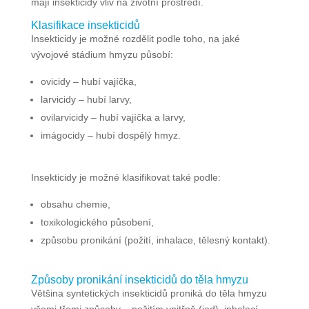
mají insekticidy vliv na životní prostředí.
Klasifikace insekticidů
Insekticidy je možné rozdělit podle toho, na jaké
vývojové stádium hmyzu působí:
ovicidy – hubí vajíčka,
larvicidy – hubí larvy,
ovilarvicidy – hubí vajíčka a larvy,
imágocidy – hubí dospělý hmyz.
Insekticidy je možné klasifikovat také podle:
obsahu chemie,
toxikologického působení,
způsobu pronikání (požití, inhalace, tělesný kontakt).
Způsoby pronikání insekticidů do těla hmyzu
Většina syntetických insekticidů proniká do těla hmyzu
všemi třemi způsoby – požitím vnitřně (jed), inhalací