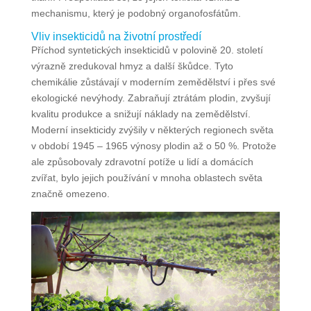
mechanismu, který je podobný organofosfátům.
Vliv insekticidů na životní prostředí
Příchod syntetických insekticidů v polovině 20. století
výrazně zredukoval hmyz a další škůdce. Tyto
chemikálie zůstávají v moderním zemědělství i přes své
ekologické nevýhody. Zabraňují ztrátám plodin, zvyšují
kvalitu produkce a snižují náklady na zemědělství.
Moderní insekticidy zvýšily v některých regionech světa
v období 1945 – 1965 výnosy plodin až o 50 %. Protože
ale způsobovaly zdravotní potíže u lidí a domácích
zvířat, bylo jejich používání v mnoha oblastech světa
značně omezeno.