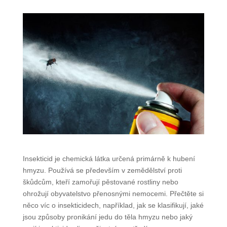
Insekticid je chemická látka určená primárně k hubení
hmyzu. Používá se především v zemědělství proti
škůdcům, kteří zamořují pěstované rostliny nebo
ohrožují obyvatelstvo přenosnými nemocemi. Přečtěte si
něco víc o insekticidech, například, jak se klasifikují, jaké
jsou způsoby pronikání jedu do těla hmyzu nebo jaký