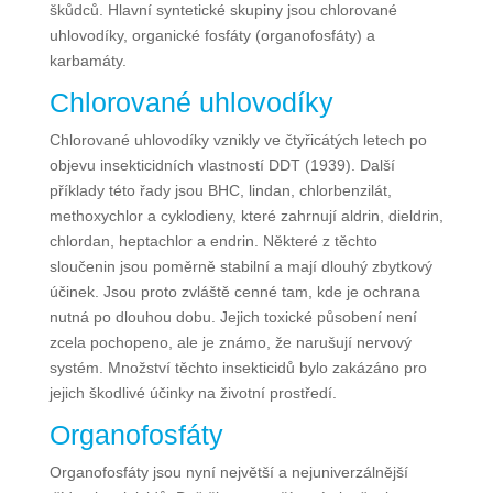
škůdců. Hlavní syntetické skupiny jsou chlorované
uhlovodíky, organické fosfáty (organofosfáty) a
karbamáty.
Chlorované uhlovodíky
Chlorované uhlovodíky vznikly ve čtyřicátých letech po
objevu insekticidních vlastností DDT (1939). Další
příklady této řady jsou BHC, lindan, chlorbenzilát,
methoxychlor a cyklodieny, které zahrnují aldrin, dieldrin,
chlordan, heptachlor a endrin. Některé z těchto
sloučenin jsou poměrně stabilní a mají dlouhý zbytkový
účinek. Jsou proto zvláště cenné tam, kde je ochrana
nutná po dlouhou dobu. Jejich toxické působení není
zcela pochopeno, ale je známo, že narušují nervový
systém. Množství těchto insekticidů bylo zakázáno pro
jejich škodlivé účinky na životní prostředí.
Organofosfáty
Organofosfáty jsou nyní největší a nejuniverzálnější