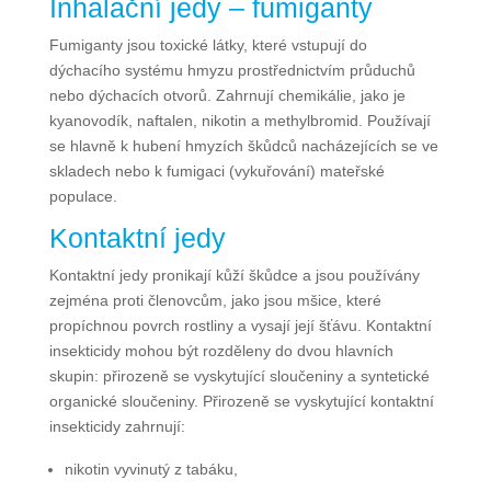
Inhalační jedy – fumiganty
Fumiganty jsou toxické látky, které vstupují do
dýchacího systému hmyzu prostřednictvím průduchů
nebo dýchacích otvorů. Zahrnují chemikálie, jako je
kyanovodík, naftalen, nikotin a methylbromid. Používají
se hlavně k hubení hmyzích škůdců nacházejících se ve
skladech nebo k fumigaci (vykuřování) mateřské
populace.
Kontaktní jedy
Kontaktní jedy pronikají kůží škůdce a jsou používány
zejména proti členovcům, jako jsou mšice, které
propíchnou povrch rostliny a vysají její šťávu. Kontaktní
insekticidy mohou být rozděleny do dvou hlavních
skupin: přirozeně se vyskytující sloučeniny a syntetické
organické sloučeniny. Přirozeně se vyskytující kontaktní
insekticidy zahrnují:
nikotin vyvinutý z tabáku,