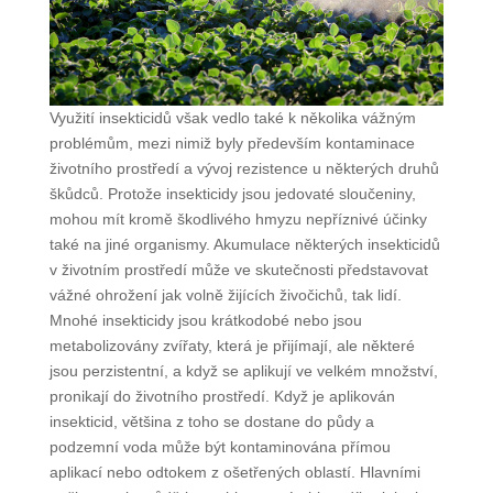
Využití insekticidů však vedlo také k několika vážným
problémům, mezi nimiž byly především kontaminace
životního prostředí a vývoj rezistence u některých druhů
škůdců. Protože insekticidy jsou jedovaté sloučeniny,
mohou mít kromě škodlivého hmyzu nepříznivé účinky
také na jiné organismy. Akumulace některých insekticidů
v životním prostředí může ve skutečnosti představovat
vážné ohrožení jak volně žijících živočichů, tak lidí.
Mnohé insekticidy jsou krátkodobé nebo jsou
metabolizovány zvířaty, která je přijímají, ale některé
jsou perzistentní, a když se aplikují ve velkém množství,
pronikají do životního prostředí. Když je aplikován
insekticid, většina z toho se dostane do půdy a
podzemní voda může být kontaminována přímou
aplikací nebo odtokem z ošetřených oblastí. Hlavními