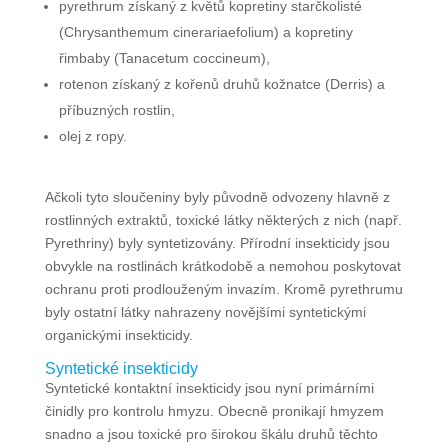
pyrethrum získaný z květů kopretiny starčkolisté
(Chrysanthemum cinerariaefolium) a kopretiny
řimbaby (Tanacetum coccineum),
rotenon získaný z kořenů druhů kožnatce (Derris) a
příbuzných rostlin,
olej z ropy.
Ačkoli tyto sloučeniny byly původně odvozeny hlavně z
rostlinných extraktů, toxické látky některých z nich (např.
Pyrethriny) byly syntetizovány. Přírodní insekticidy jsou
obvykle na rostlinách krátkodobě a nemohou poskytovat
ochranu proti prodlouženým invazím. Kromě pyrethrumu
byly ostatní látky nahrazeny novějšími syntetickými
organickými insekticidy.
Syntetické insekticidy
Syntetické kontaktní insekticidy jsou nyní primárními
činidly pro kontrolu hmyzu. Obecně pronikají hmyzem
snadno a jsou toxické pro širokou škálu druhů těchto