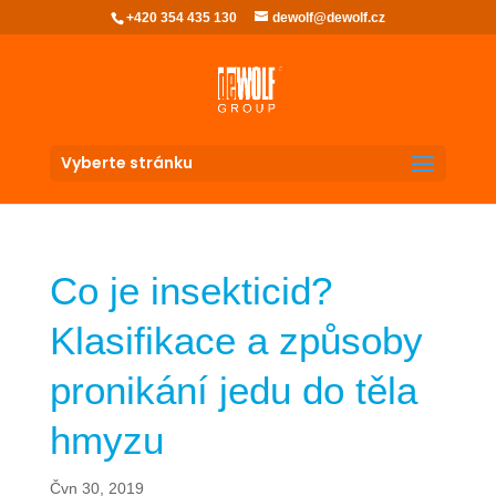
+420 354 435 130
dewolf@dewolf.cz
Vyberte stránku
Co je insekticid?
Klasifikace a způsoby
pronikání jedu do těla
hmyzu
Čvn 30, 2019