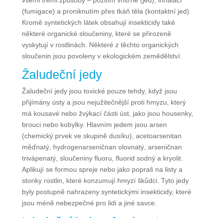
(fumigace) a proniknutím přes tkáň těla (kontaktní jed).
Kromě syntetických látek obsahují insekticidy také
některé organické sloučeniny, které se přirozeně
vyskytují v rostlinách. Některé z těchto organických
sloučenin jsou povoleny v ekologickém zemědělství.
Žaludeční jedy
Žaludeční jedy jsou toxické pouze tehdy, když jsou
přijímány ústy a jsou nejužitečnější proti hmyzu, který
má kousavé nebo žvýkací části úst, jako jsou housenky,
brouci nebo kobylky. Hlavním jedem jsou arsen
(chemický prvek ve skupině dusíku), acetoarsenitan
měďnatý, hydrogenarseničnan olovnatý, arseničnan
trivápenatý, sloučeniny fluoru, fluorid sodný a kryolit.
Aplikují se formou spreje nebo jako popraš na listy a
stonky rostlin, které konzumují hmyzí škůdci. Tyto jedy
byly postupně nahrazeny syntetickými insekticidy, které
jsou méně nebezpečné pro lidi a jiné savce.