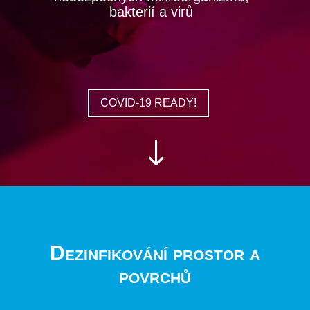
bakterií a virů
COVID-19 READY!
"
Dezinfikování prostor a
povrchů