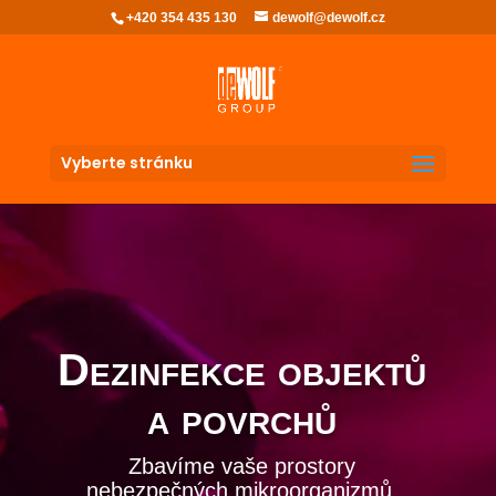
+420 354 435 130
dewolf@dewolf.cz
Vyberte stránku
Video
přehrávač
Dezinfekce objektů
a povrchů
Zbavíme vaše prostory
nebezpečných mikroorganizmů,