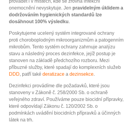
provádět i v místech, kde se zrovna infekční
onemocnění nevyskytuje. Jen
pravidelným úklidem a
dodržováním hygienických standardů lze
dosáhnout 100% výsledku
.
Poskytujeme ucelený systém integrované ochrany
proti choroboplodným mikroorganizmům a patogenním
mikrobům. Tento systém ochrany zahrnuje analýzu
stavu a následný proces dezinfekce, jejíž postup je
stanoven na základě předchozího rozboru. Mezi
příbuzné služby, které spadají do komplexních služeb
DDD
, patří také
deratizace
a
dezinsekce
.
Dezinfekci provádíme dle požadavků, které jsou
stanoveny v Zákoně č. 258/2000 Sb. o ochraně
veřejného zdraví. Používáme pouze biocidní přípravky,
které odpovídají Zákonu č. 120/2002 Sb. o
podmínkách uvádění biocidních přípravků a účinných
látek na trh.