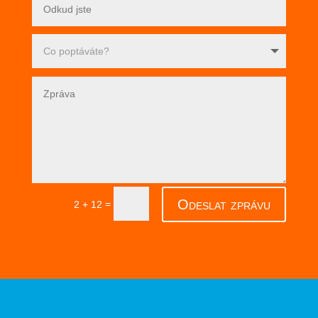
Odeslat zprávu
=
2 + 12