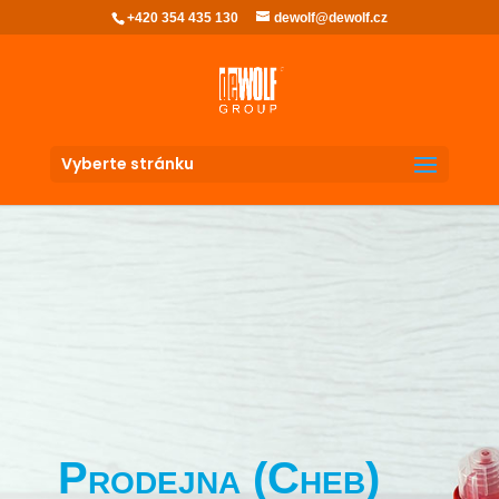
+420 354 435 130
dewolf@dewolf.cz
Vyberte stránku
Prodejna (Cheb)