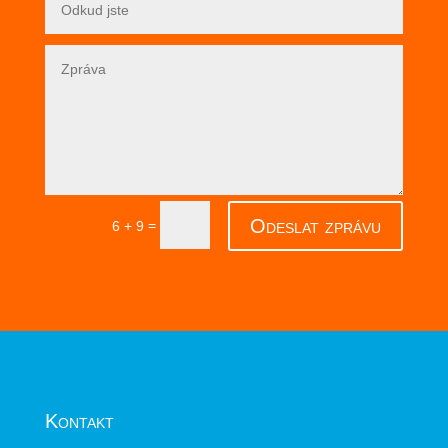
Odeslat zprávu
=
6 + 9
Kontakt