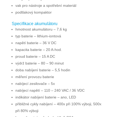
vak pro nástroje a spotřební materiál
podtlakový kompaktor
Specifikace akumulátoru
hmotnost akumulátoru – 7,6 kg
typ baterie – lithium-iontová
napětí baterie – 36 V DC
kapacita baterie – 20 A-hod.
proud baterie – 15 A DC
výdrž baterie – 80 – 90 minut
doba nabíjení baterie – 5,5 hodin
měření provozu baterie
nabíjecí zesilovače – 5x
nabíjecí napětí – 110 – 240 VAC / 36 VDC
indikátor nabíjení baterie – ano, LED
přibližné cykly nabíjení – 400x při 100% výboji, 500x
při 80% výboji