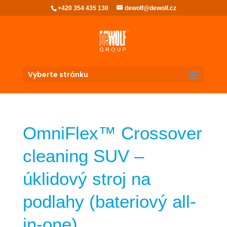
+420 354 435 130
dewolf@dewolf.cz
Vyberte stránku
OmniFlex™ Crossover
cleaning SUV –
úklidový stroj na
podlahy (bateriový all-
in-one)