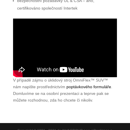
bezpečnostní požadavky UL & CSA – ano,
certifikováno společností Intertek
V případě zájmu o úklidový stroj OmniFlex™ SUV™
nám napište prostřednictvím
poptávkového formuláře
.
Domluvíme se na osobní prezentaci a teprve pak se
můžete rozhodnou, zda ho chcete či nikoliv.