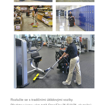
Rozlučte se s tradičními úklidovými vozíky.
Představujeme vám totiž OmniFlex™ SUV™, skutečný