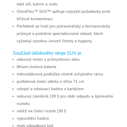
také sůl, bahno a vodu.
OmniFlex™ SUV™ splňuje nejvyšší požadavky proti
křížové kontaminaci.
Perfektně se hodí pro potravinářský a farmaceutický
průmysl a podobné specializované oblasti, které
vyžadují vysokou úroveň čistoty a hygieny.
Součástí úklidového stroje SUV je
vakuový motor s průmyslovou silou
lithium-iontová baterie
mikrovláknová podložka včetně úchytného rámu
podlahová čisticí stěrka o šířce 71 cm
rukojeť a odsávací hadice s kartáčem
vakuový zásobník (38 l) pro sběr odpadu a špinavého
roztoku
nádrž na čisticí roztok (38 l)
vypouštěcí hadice
malý odpadkový koš