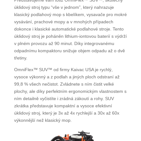
úklidový stroj typu “vše v jednom”, který nahrazuje
klasický podlahový mop s kbelíkem, vysavače pro mokré
vysávání, prachové mopy a v mnohých případech
dokonce i klasické automatické podlahové stroje. Tento
úklidový stroj je poháněn lithium-iontovou baterií s výdrží
v plném provozu až 90 minut. Díky integrovanému
odpadnímu kompaktoru snižuje objem odpadu až o dvě
třetiny.
OmniFlex™ SUV™ od firmy Kaivac USA je rychlý,
vysoce výkonný a z podlah a jiných ploch odstraní až
99,8 % všech nečistot. Zvládnete s ním čistit velké
plochy, ale díky perfektním ergonomickým vlastnostem s
ním detailně vyčistíte i zrádná zákoutí a rohy. SUV
zkrátka představuje kompaktní a vysoce efektivní
úklidový stroj, který je 3x až 4x rychlejší a 30x až 60x
výkonnější než klasický mop.