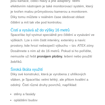
jsou kartáče, čisticí hlavy a jiné adaptéry. Velmi
efektivním nástrojem je také monitorovací systém, který
je tvořen malou průmyslovou kamerou a monitorem.
Díky tomu můžete v reálném čase sledovat oblast
čištění a mít tak vše pod kontrolou.
Čistí a vysává až do výšky 16 metrů
SpaceVac byl vyvinut speciálně pro čištění a vysávání ve
výškách. Lze s ním čistit interiéry, exteriéry a navíc
prostory, kde hrozí nebezpečí výbuchu – tzv. ATEX zóny.
Dosáhnete s ním až do 16 metrů. Pokud si ho pořídíte,
nemusíte už řešit
pronájem plošiny
, lešení nebo použití
žebříků.
Široká škála využití
Díky své konstrukci, která je vyrobena z uhlíkových
vláken, je SpaceVac velmi lehký, ale přitom kvalitní a
odolný. Čistí různé druhy povrchů, například:
stěny a fasády
opláštění budov