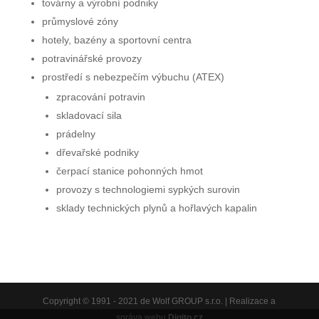
továrny a výrobní podniky
průmyslové zóny
hotely, bazény a sportovní centra
potravinářské provozy
prostředí s nebezpečím výbuchu (ATEX)
zpracování potravin
skladovací sila
prádelny
dřevařské podniky
čerpací stanice pohonných hmot
provozy s technologiemi sypkých surovin
sklady technických plynů a hořlavých kapalin
Copyright © 1991 - 2021 de Wolf GROUP s.r.o. | Realizace a
správa webu
Digito.cz