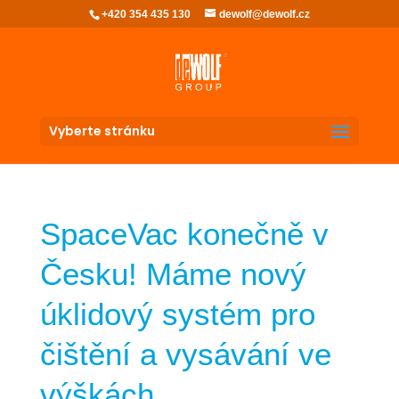
+420 354 435 130
dewolf@dewolf.cz
Vyberte stránku
SpaceVac konečně v
Česku! Máme nový
úklidový systém pro
čištění a vysávání ve
výškách