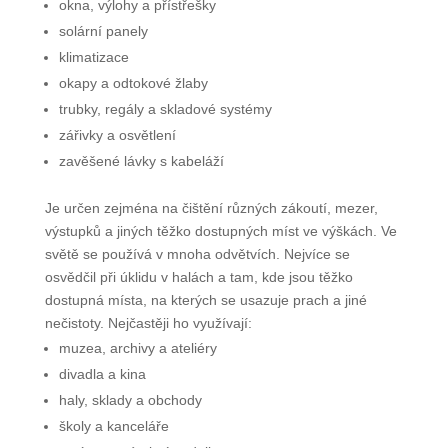
okna, výlohy a přístřešky
solární panely
klimatizace
okapy a odtokové žlaby
trubky, regály a skladové systémy
zářivky a osvětlení
zavěšené lávky s kabeláží
Je určen zejména na čištění různých zákoutí, mezer,
výstupků a jiných těžko dostupných míst ve výškách. Ve
světě se používá v mnoha odvětvích. Nejvíce se
osvědčil při úklidu v halách a tam, kde jsou těžko
dostupná místa, na kterých se usazuje prach a jiné
nečistoty. Nejčastěji ho využívají:
muzea, archivy a ateliéry
divadla a kina
haly, sklady a obchody
školy a kanceláře