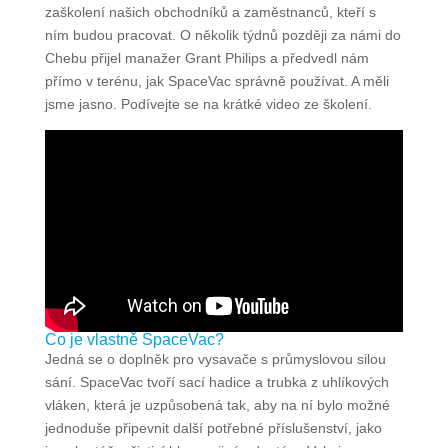
zaškolení našich obchodníků a zaměstnanců, kteří s
ním budou pracovat. O několik týdnů později za námi do
Chebu přijel manažer Grant Philips a předvedl nám
přímo v terénu, jak SpaceVac správně používat. A měli
jsme jasno. Podívejte se na krátké video ze školení.
Co je vlastně SpaceVac?
Jedná se o doplněk pro vysavače s průmyslovou silou
sání. SpaceVac tvoří sací hadice a trubka z uhlíkových
vláken, která je uzpůsobená tak, aby na ní bylo možné
jednoduše připevnit další potřebné příslušenství, jako