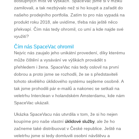
dostupných míst ve výškách. SpaceVac jsme si v mžiku
zamilovali, a tak nezbývalo než si ho koupit a zařadit do
našeho prodejního portfolia. Zatím to pro nás vypadá na
produkt roku 2018, ale uvidíme, třeba nás ještě něco
překvapí. Čím nás tedy ohromil, co umí a kde najde své
využití?
Čím nás SpaceVac ohromil
Nejvíc nás zaujalo jeho unikátní provedení, díky kterému
může čištění a vysávání ve výškách provádět s
přehledem i žena. SpaceVac nás tedy oslovil na první
dobrou a proto jsme se rozhodli, že se s představiteli
tohoto skvělého úklidového systému sejdeme osobně. A
tak jsme prohodili pár e-mailů a nakonec se setkali na
veletrhu Interclean v holandském Amsterdamu, kde nám
SpaceVac ukázali.
Ukázka SpaceVacu nás utvrdila v tom, že si ho nejen
koupíme pro naše vlastní
úklidové služby
, ale že ho
začneme také distribuovat v České republice. Ještě na
veletrhu jsme si tedy domluvili osobní návštěvu a