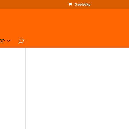
0 položky
OP