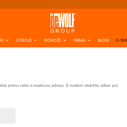
DD
STROJE
ROHOŽE
FIRMA
BLOG
E-SH
elské jméno nebo e-mailovou adresu. E-mailem obdržíte odkaz pro