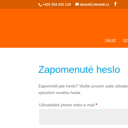
+420 354 435 130
dewolf@dewolf.cz
ÚKLID
D
Zapomenuté heslo
Zapomněli jste heslo? Vložte prosím vaše uživat
vytvoření nového hesla.
Povinné
Uživatelské jméno nebo e-mail
*