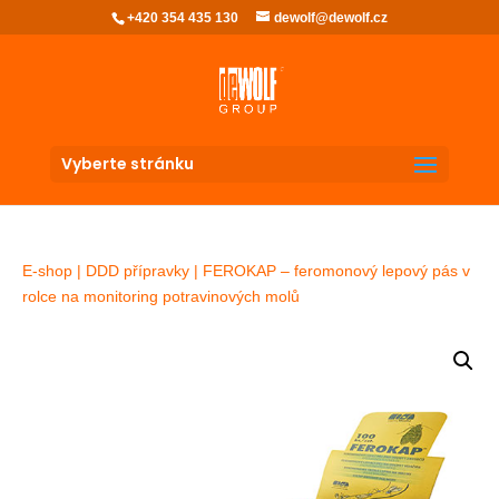
+420 354 435 130
dewolf@dewolf.cz
Vyberte stránku
E-shop
|
DDD přípravky
| FEROKAP – feromonový lepový pás v
rolce na monitoring potravinových molů