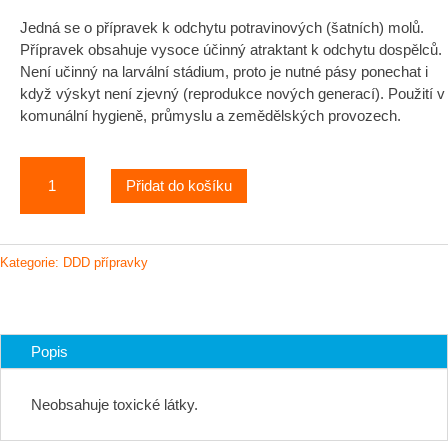
Jedná se o přípravek k odchytu potravinových (šatních) molů.
Přípravek obsahuje vysoce účinný atraktant k odchytu dospělců.
Není učinný na larvální stádium, proto je nutné pásy ponechat i
když výskyt není zjevný (reprodukce nových generací). Použití v
komunální hygieně, průmyslu a zemědělských provozech.
FEROKAP
Přidat do košíku
–
feromonový
lepový
pás
Kategorie:
DDD přípravky
v
rolce
na
monitoring
Popis
potravinových
molů
Neobsahuje toxické látky.
množství