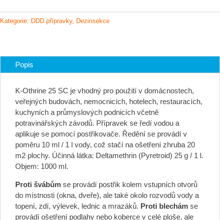
SC
(postřikový
Kategorie:
DDD přípravky
,
Dezinsekce
koncentrát)
proti
klíšťatům,
lezoucímu
Popis
a
létajícímu
K-Othrine 25 SC je vhodný pro použití v domácnostech,
hmyzu
veřejných budovách, nemocnicích, hotelech, restauracích,
množství
kuchyních a průmyslových podnicích včetně
potravinářských závodů. Přípravek se ředí vodou a
aplikuje se pomocí postřikovače. Ředění se provádí v
poměru 10 ml / 1 l vody, což stačí na ošetření zhruba 20
m2 plochy. Účinná látka: Deltamethrin (Pyretroid) 25 g / 1 l.
Objem: 1000 ml.
Proti švábům
se provádí postřik kolem vstupních otvorů
do místnosti (okna, dveře), ale také okolo rozvodů vody a
topení, zdí, výlevek, lednic a mrazáků.
Proti blechám
se
provádí ošetření podlahy nebo koberce v celé ploše, ale