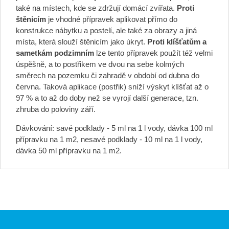
také na místech, kde se zdržují domácí zvířata.
Proti
štěnicím
je vhodné přípravek aplikovat přímo do
konstrukce nábytku a postelí, ale také za obrazy a jiná
místa, která slouží štěnicím jako úkryt.
Proti klíšťatům a
sametkám podzimním
lze tento přípravek použít též velmi
úspěšně, a to postřikem ve dvou na sebe kolmých
směrech na pozemku či zahradě v období od dubna do
června. Taková aplikace (postřik) sníží výskyt klíšťat až o
97 % a to až do doby než se vyrojí další generace, tzn.
zhruba do poloviny září.
Dávkování: savé podklady - 5 ml na 1 l vody, dávka 100 ml
přípravku na 1 m2, nesavé podklady - 10 ml na 1 l vody,
dávka 50 ml přípravku na 1 m2.