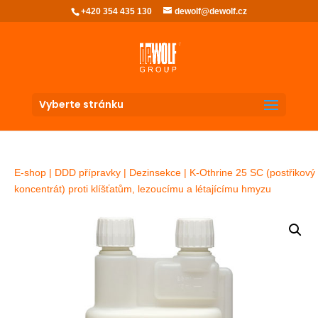
+420 354 435 130
dewolf@dewolf.cz
Vyberte stránku
E-shop
|
DDD přípravky
|
Dezinsekce
| K-Othrine 25 SC (postřikový
koncentrát) proti klíšťatům, lezoucímu a létajícímu hmyzu