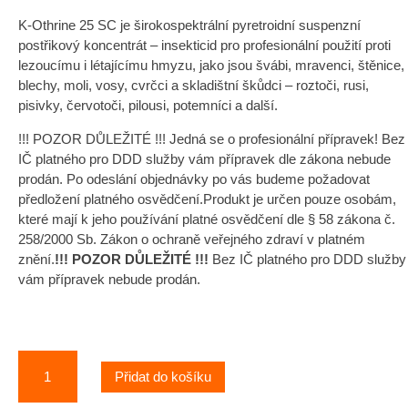
K-Othrine 25 SC je širokospektrální pyretroidní suspenzní
postřikový koncentrát – insekticid pro profesionální použití proti
lezoucímu i létajícímu hmyzu, jako jsou švábi, mravenci, štěnice,
blechy, moli, vosy, cvrčci a skladištní škůdci – roztoči, rusi,
pisivky, červotoči, pilousi, potemníci a další.
!!! POZOR DŮLEŽITÉ !!! Jedná se o profesionální přípravek! Bez
IČ platného pro DDD služby vám přípravek dle zákona nebude
prodán. Po odeslání objednávky po vás budeme požadovat
předložení platného osvědčení.Produkt je určen pouze osobám,
které mají k jeho používání platné osvědčení dle § 58 zákona č.
258/2000 Sb. Zákon o ochraně veřejného zdraví v platném
znění.
!!! POZOR DŮLEŽITÉ !!!
Bez IČ platného pro DDD služby
vám přípravek nebude prodán.
K-
Přidat do košíku
Othrine
25