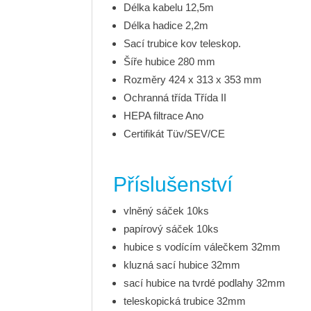
Délka kabelu 12,5m
Délka hadice 2,2m
Sací trubice kov teleskop.
Šíře hubice 280 mm
Rozměry 424 x 313 x 353 mm
Ochranná třída Třída II
HEPA filtrace Ano
Certifikát Tüv/SEV/CE
Příslušenství
vlněný sáček 10ks
papírový sáček 10ks
hubice s vodícím válečkem 32mm
kluzná sací hubice 32mm
sací hubice na tvrdé podlahy 32mm
teleskopická trubice 32mm