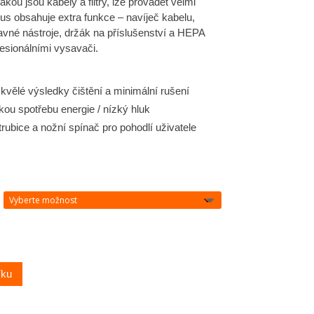
ou jsou kabely a filtry, lze provádět velmi
lus obsahuje extra funkce – navíječ kabelu,
avné nástroje, držák na příslušenství a HEPA
rofesionálními vysavači.
kvělé výsledky čištění a minimální rušení
kou spotřebu energie / nízký hluk
rubice a nožní spínač pro pohodlí uživatele
íku