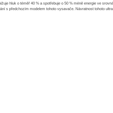
ižuje hluk o téměř 40 % a spotřebuje o 50 % méně energie ve srovn
ání s předchozím modelem tohoto vysavače. Návratnost tohoto ult
.