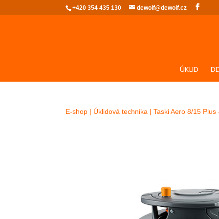
+420 354 435 130
dewolf@dewolf.cz
ÚKLID
D
E-shop
|
Úklidová technika
| Taski Aero 8/15 Plus