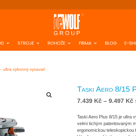
DD
STROJE
ROHOŽE
FIRMA
BLOG
E-SH
 – ultra výkonný vysavač
Taski Aero 8/15 
R
7.439
Kč
–
9.497
Kč
c
7
Taski Aero Plus 8/15 je ultr
velmi tichým patentovaným m
9
ergonomickou teleskopickou tr