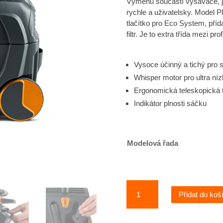
Výměnu součástí vysavače, jak
rychle a uživatelsky. Model P
tlačítko pro Eco System, příd
filtr. Je to extra třída mezi p
Vysoce účinný a tichý pro s
Whisper motor pro ultra níz
Ergonomická teleskopická t
Indikátor plnosti sáčku
Modelová řada
Taski
Přidat do koš
Aero
8/15
Plus