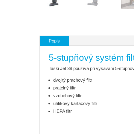
Popis
5-stupňový systém fil
Taski Jet 38 používá při vysávání 5-stupňov
dvojitý prachový filtr
pratelný filtr
vzduchový filtr
uhlíkový kartáčový filtr
HEPA filtr