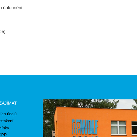
 a čalounění
če)
zajímat
ích údajů
stažení
mínky
GDPR