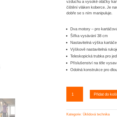
vzduchu a vysoké otáčky kart
čištění vláken koberce. Je na
dobře se s ním manipuluje.
Dva motory – pro kartáčová
Šířka vysávání 38 cm
Nastavitelná výška kartáče
Výškově nastavitelná rukoj
Teleskopická trubka pro je
Příslušenství na těle vysa
Odolná konstrukce pro dlou
Taski
Přidat do koš
Jet
38
-
dvoumotorový
Kategorie:
Úklidová technika