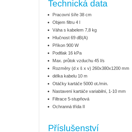
Technická data
Pracovní šíře 38 cm
Objem filtru 4 l
Váha s kabelem 7,8 kg
Hlučnost 69 dB(A)
Příkon 900 W
Podtlak 16 kPa
Max. průtok vzduchu 45 l/s
Rozměry (d x š x v) 260x380x1200 mm
délka kabelu 10 m
Otáčky kartáče 5000 ot./min.
Nastavení kartáče variabilní, 1-10 mm
Filtrace 5-stupňová
Ochranná třída II
Příslušenství