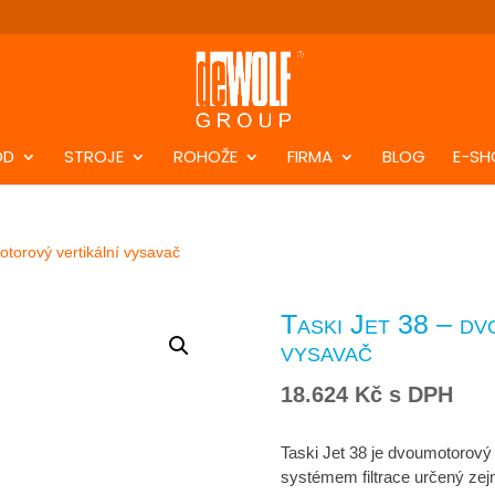
DD
STROJE
ROHOŽE
FIRMA
BLOG
E-SH
otorový vertikální vysavač
Taski Jet 38 – dv
vysavač
18.624
Kč
s DPH
Taski Jet 38 je dvoumotorový
systémem filtrace určený zej