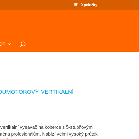
0 položky
OP
oumotorový vertikální
 vertikální vysavač na koberce s 5-stupňovým
ména profesionálům. Nabízí velmi vysoký průtok