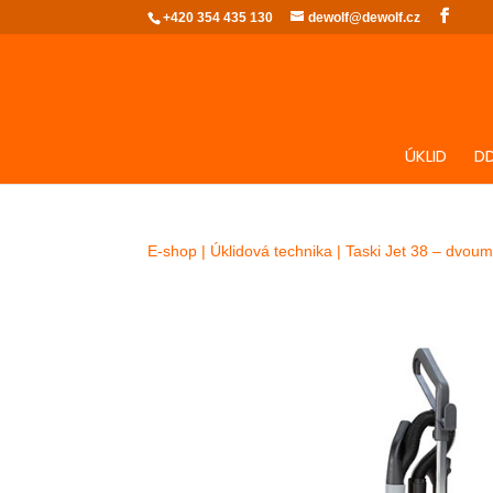
+420 354 435 130
dewolf@dewolf.cz
ÚKLID
D
E-shop
|
Úklidová technika
| Taski Jet 38 – dvoum