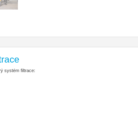
vertikální
vysavač
množství
trace
ý systém filtrace: