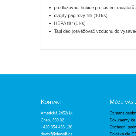
prodlužovací hubice pro čištění radiátorů
dvojitý papírový filtr (10 ks)
HEPA filtr (1 ks)
Tapi deo (osvěžovač vzduchu do vysava
Kontakt
Může vás 
Americká 2452/14
Ochrana osobn
Cheb, 350 02
Dokumenty ke 
+420 354 435 130
Obchodní pod
dewolf@dewolf.cz
Doložka dle 