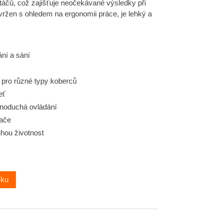
áčů, což zajišťuje neočekávané výsledky při
vržen s ohledem na ergonomii práce, je lehký a
ní a sání
 pro různé typy koberců
eť
dnoduchá ovládání
vače
hou životnost
íku