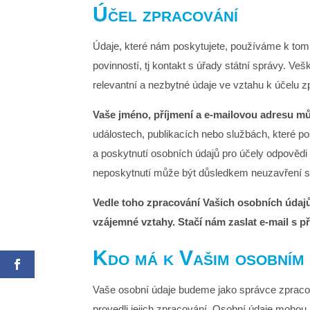
Účel zpracování
Údaje, které nám poskytujete, používáme k tomu
povinností, tj kontakt s úřady státní správy.
relevantní a nezbytné údaje ve vztahu k účelu z
Vaše jméno, příjmení a e-mailovou adresu m
událostech, publikacích nebo službách, které p
a poskytnutí osobních údajů pro účely odpově
neposkytnutí může být důsledkem neuzavření s
Vedle toho zpracování Vašich osobních údajů
vzájemné vztahy. Stačí nám zaslat e-mail s p
Kdo má k Vašim osobním 
Vaše osobní údaje budeme jako správce zprac
provedli jejich zpracování. Osobní údaje mohou