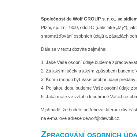
Společnost de Wolf GROUP s. r. o., se sídle
Plzni, sp. zn. 7300, oddíl C (dále také „My“),
shromažďování osobních údajů a zásadách och
Dále se v textu dozvíte zejména:
1. Jaké Vaše osobní údaje budeme zpracovávat
2. Za jakými účely a jakým způsobem budeme V
3. Komu mohou být Vaše osobní údaje předány;
4. Po jakou dobu budeme Vaše osobní údaje zp
5. Jaká máte ve vztahu k ochraně Vašich osobn
V případě, že budete potřebovat kteroukoliv část
na e-mailové adrese dewolf@dewolf.cz.
Zpracování osobních úda