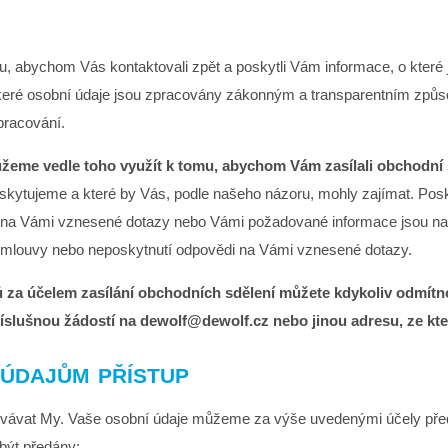
, abychom Vás kontaktovali zpět a poskytli Vám informace, o které j
 Veškeré osobní údaje jsou zpracovány zákonným a transparentním zp
pracování.
ůžeme vedle toho využít k tomu, abychom Vám zasílali obchodní 
oskytujeme a které by Vás, podle našeho názoru, mohly zajímat. Pos
di na Vámi vznesené dotazy nebo Vámi požadované informace jsou n
mlouvy nebo neposkytnutí odpovědi na Vámi vznesené dotazy.
 za účelem zasílání obchodních sdělení můžete kdykoliv odmítnou
říslušnou žádostí na dewolf@dewolf.cz nebo jinou adresu, ze kte
údajům přístup
ovávat My. Vaše osobní údaje můžeme za výše uvedenými účely pře
 být předány: