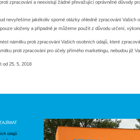
ky proti zpracování a neexistují žádné převažující oprávněné důvody p
d nevyřešíme jakékoliv sporné otázky ohledně zpracování Vašich 
 pouze uloženy a případně je můžeme použít z důvodu určení, výkon
st námitku proti zpracování Vašich osobních údajů, které zpracov
tku proti zpracování pro účely přímého marketingu, nebudou již Va
 od 25. 5. 2018
zajímat
ích údajů