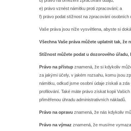
d) právo na omezení zpracování údajů;
e) právo vznést námitku proti zpracování; a
f) právo podat stížnost na zpracování osobních 
Vaše práva jsou níže vysvětlena, abyste si dokáz
Všechna Vaše práva můžete uplatnit tak, že 
Stížnost můžete podat u dozorového úřadu, 
Právo na přístup
znamená, že si kdykoliv můžet
za jakými účely, v jakém rozsahu, komu jsou z
námitku, odkud jsme osobní údaje získali a zd
profilování. Také máte právo získat kopii Vašic
přiměřenou úhradu administrativních nákladů.
Právo na opravu
znamená, že nás kdykoliv může
Právo na výmaz
znamená, že musíme vymazat Va