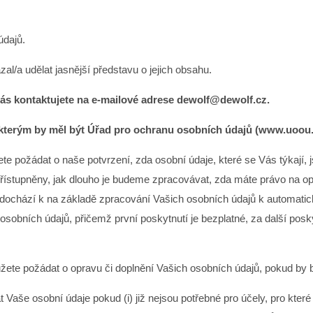
údajů.
al/a udělat jasnější představu o jejich obsahu.
nás kontaktujete na e-mailové adrese dewolf@dewolf.cz.
kterým by měl být Úřad pro ochranu osobních údajů (www.uoou.
e požádat o naše potvrzení, zda osobní údaje, které se Vás týkají, 
přístupněny, jak dlouho je budeme zpracovávat, zda máte právo na 
a dochází k na základě zpracování Vašich osobních údajů k automat
h osobních údajů, přičemž první poskytnutí je bezplatné, za další po
te požádat o opravu či doplnění Vašich osobních údajů, pokud by b
še osobní údaje pokud (i) již nejsou potřebné pro účely, pro které 