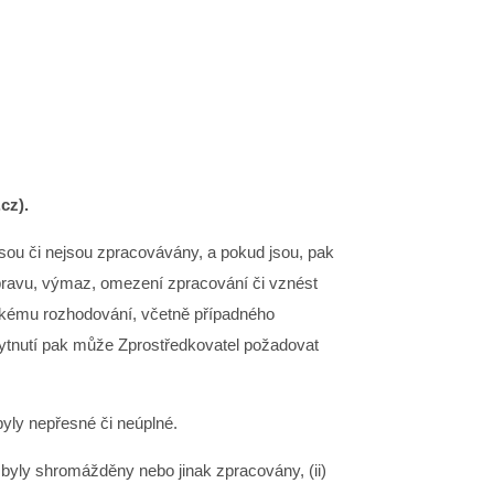
cz).
jsou či nejsou zpracovávány, a pokud jsou, pak
opravu, výmaz, omezení zpracování či vznést
ickému rozhodování, včetně případného
skytnutí pak může Zprostředkovatel požadovat
yly nepřesné či neúplné.
byly shromážděny nebo jinak zpracovány, (ii)