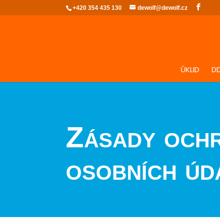
+420 354 435 130
dewolf@dewolf.cz
ÚKLID
D
Zásady och
osobních úd