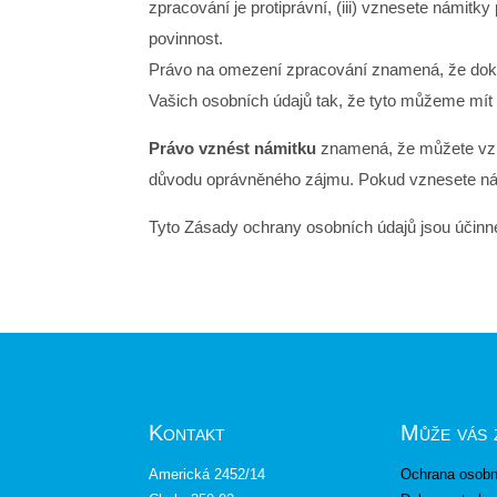
zpracování je protiprávní, (iii) vznesete námit
povinnost.
Právo na omezení zpracování znamená, že doku
Vašich osobních údajů tak, že tyto můžeme mít
Právo vznést námitku
znamená, že můžete vzné
důvodu oprávněného zájmu. Pokud vznesete námi
Tyto Zásady ochrany osobních údajů jsou účinné
Kontakt
Může vás 
Americká 2452/14
Ochrana osobn