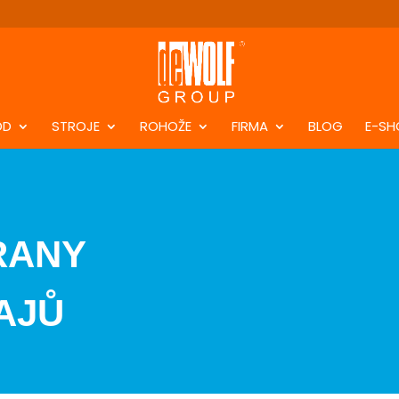
DD
STROJE
ROHOŽE
FIRMA
BLOG
E-SH
rany
ajů