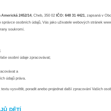
m Americká 2452/14
, Cheb, 350 02
IČO: 648 31 4421
, zapsaná v Ob
 jako správce osobních údajů, Vás jako uživatele webových stránek ww
rany soukromí.
;
aše osobní údaje zpracovávat;
racovávat a
ích údajů práva.
 textu vysvětlit, poradit anebo projednat další zpracování Vašich oso
jů dětí