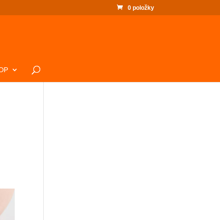
0 položky
OP