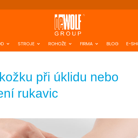
DD
STROJE
ROHOŽE
FIRMA
BLOG
E-SH
kožku při úklidu nebo
ní rukavic