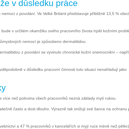
že v důsledku práce
nemoci z povolání. Ve Velké Británii představuje přibližně 13,5 % všec
 bude v určitém okamžiku svého pracovního života trpět kožními probl
růmyslových nemocí je způsobeno dermatitidou.
í dermatitidou z povolání se vyvinulo chronické kožní onemocnění – např
děpodobně v důsledku pracovní činnosti tuto situaci nenahlašují jako
ky
ale více než polovina všech pracovníků nezná základy mytí rukou.
tečně často a dost dlouho. Výrazně tak snižují své šance na ochranu p
avebnictví a 47 % pracovníků v kancelářích si myjí ruce méně než pětkr