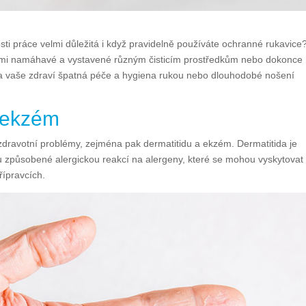
osti práce velmi důležitá i když pravidelně používáte ochranné rukavice
velmi namáhavé a vystavené různým čisticím prostředkům nebo dokonce
na vaše zdraví špatná péče a hygiena rukou nebo dlouhodobé nošení
a ekzém
dravotní problémy, zejména pak dermatitidu a ekzém. Dermatitida je
u způsobené alergickou reakcí na alergeny, které se mohou vyskytovat
řípravcích.