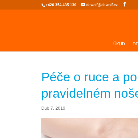
+420 354 435 130
dewolf@dewolf.cz
ÚKLID
D
Péče o ruce a po
pravidelném noše
Dub 7, 2019