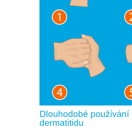
Dlouhodobé používání 
dermatitidu