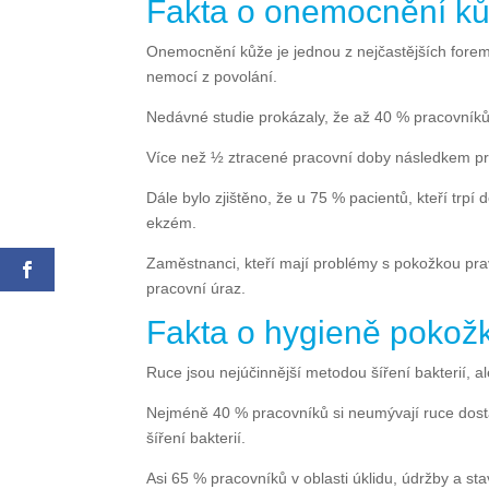
Fakta o onemocnění ků
Onemocnění kůže je jednou z nejčastějších forem 
nemocí z povolání.
Nedávné studie prokázaly, že až 40 % pracovníků
Více než ½ ztracené pracovní doby následkem p
Dále bylo zjištěno, že u 75 % pacientů, kteří trp
ekzém.
Zaměstnanci, kteří mají problémy s pokožkou prav
pracovní úraz.
Fakta o hygieně pokož
Ruce jsou nejúčinnější metodou šíření bakterií, 
Nejméně 40 % pracovníků si neumývají ruce dosta
šíření bakterií.
Asi 65 % pracovníků v oblasti úklidu, údržby a st