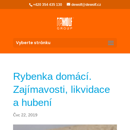
+420 354 435 130
dewolf@dewolf.cz
Vyberte stránku
Rybenka domácí.
Zajímavosti, likvidace
a hubení
Čvc 22, 2019