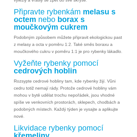
Připravte rybenkám
melasu s
octem
nebo
borax s
moučkovým cukrem
Podobným způsobem můžete připravit ekologickou past
z melasy a octa v poměru 1:2. Také směs boraxu a
moučkového cukru v poměru 1:1 je pro rybenky lákadlo.
Vyžeňte rybenky pomocí
cedrových hoblin
Rozsypte cedrové hobliny tam, kde rybenky žijí. Vůni
cedru totiž nemají rády. Protože cedrové hobliny vám
mohou v bytě udělat trochu nepořádek, jsou vhodné
spíše ve venkovních prostorách, sklepech, chodbách a
podobných místech. Každý týden je vysajte a aplikujte
nové.
Likvidace rybenky pomocí
křemeliny