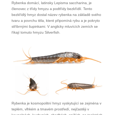
Rybenka domácí, latinsky Lepisma saccharina, je
členovec z třídy hmyzu a podtřídy bezkřídlí. Tento
bezkřídlý hmyz dostal název rybenka na základě svého
tvaru a povrchu těla, které připomíná rybu a je pokryto
stříbrnými šupinkami. V anglicky mluvících zemích se
říkají tomuto hmyzu Silverfish.
Rybenka je kosmopolitní hmyz vyskytující se zejména v
teplém, vlhkém a tmavém prostředí, nejčastěji v
koupelnách, kuchyních, chodbách, spížích, na toaletách