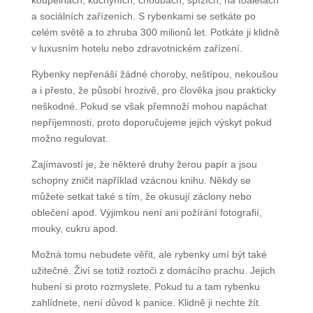
a sociálních zařízeních. S rybenkami se setkáte po
celém světě a to zhruba 300 milionů let. Potkáte ji klidně
v luxusním hotelu nebo zdravotnickém zařízení.
Rybenky nepřenáší žádné choroby, neštípou, nekoušou
a i přesto, že působí hrozivě, pro člověka jsou prakticky
neškodné. Pokud se však přemnoží mohou napáchat
nepříjemnosti, proto doporučujeme jejich výskyt pokud
možno regulovat.
Zajímavostí je, že některé druhy žerou papír a jsou
schopny zničit například vzácnou knihu. Někdy se
můžete setkat také s tím, že okusují záclony nebo
oblečení apod. Výjimkou není ani požírání fotografií,
mouky, cukru apod.
Možná tomu nebudete věřit, ale rybenky umí být také
užitečné. Živí se totiž roztoči z domácího prachu. Jejich
hubení si proto rozmyslete. Pokud tu a tam rybenku
zahlídnete, není důvod k panice. Klidně ji nechte žít.