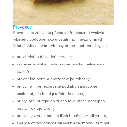
Prevence
Prevence je základ úspěchu v předcházení výskytu
rybenek, podobně jako u ostatního hmyzu či jiných
škůdců. Aby se vám rybenky doma nepřemnožily, tak:
pravidelně a důkladně větrejte,
vysoušejte vlhká místa, zejména v koupelně a na
toaletě,
pravidelně perte a protřepávejte rohožky,
při vytírání nenechávejte podlahu samovolně
uschnout, ale hned ji utřete do sucha,
při vytírání utírejte do sucha také méně dostupná
místa – okraje a rohy,
praskliny v podlahách a lištách utěsněte silikonem,
spáry a otvory pravidelně vysávejte, mohou tam být