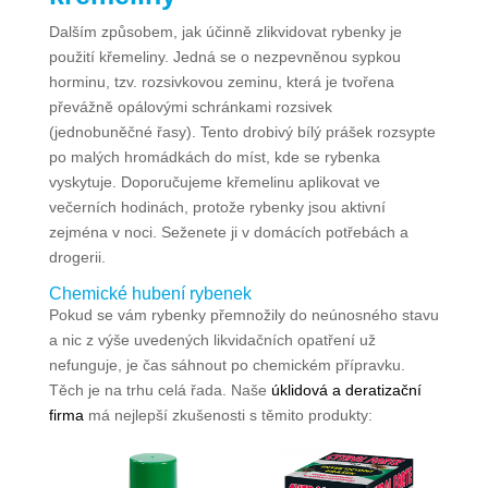
Dalším způsobem, jak účinně zlikvidovat rybenky je
použití křemeliny. Jedná se o nezpevněnou sypkou
horminu, tzv. rozsivkovou zeminu, která je tvořena
převážně opálovými schránkami rozsivek
(jednobuněčné řasy). Tento drobivý bílý prášek rozsypte
po malých hromádkách do míst, kde se rybenka
vyskytuje. Doporučujeme křemelinu aplikovat ve
večerních hodinách, protože rybenky jsou aktivní
zejména v noci. Seženete ji v domácích potřebách a
drogerii.
Chemické hubení rybenek
Pokud se vám rybenky přemnožily do neúnosného stavu
a nic z výše uvedených likvidačních opatření už
nefunguje, je čas sáhnout po chemickém přípravku.
Těch je na trhu celá řada. Naše
úklidová a deratizační
firma
má nejlepší zkušenosti s těmito produkty: