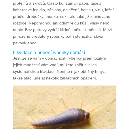
proteinů a škrobů. Často konzumují papír, tapety,
kobercové lepidlo, záclony, oblečení, bavlnu, vlnu, ložní
prádlo, drobečky, mouku, cukr, ale také již zmiňované
roztoče. Nepohrdnou ani odumřelou kůží, vlasy nebo
nehty. Bez potravy vydrží klidně i několik měsíců. Mezi
přirozené predátory rybenky patří stonožka, škvor,
pavouk apod.
Likvidace a hubení rybenky domácí
Jestliže se vám v domácnosti rybenky přemnožily a
jejich množství vám vadí, můžete začít s jejich
systematickou likvidací. Není to nijak obtížný hmyz,
takže stačí udělat několik základních opatření.