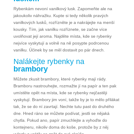
Rybenkám nevoní vanilkový lusk. Zapomeňte ale na
jakoukoliv náhražku. Kupte si tedy několik pravých
vanilkových lusků, rozřízněte je a nakrájejte na menší
kousky. Tím, jak vanilku rozříznete, se začne více
uvolňovat její aroma. Najděte místa, kde se rybenky
nejvíce vyskytují a volně na ně posypte podrcenou
vanilku. Účinek by se měl dostavit po pár dnech.
Nalákejte rybenky na
brambory
Můžete zkusit brambory, které rybenky mají rády.
Bramboru nastrouhejte, rozmažte jí na papír a ten pak
umístěte opět na místa, kde se rybenky nejčastěji
vyskytují. Brambory jim voní, takže by je to mělo přilákat
tak, že se do ní zavrtají. Nechte tutu past do druhého
dne. Hned ráno se můžete podívat, jestli se nějaká
chytla. Pokud ano, papír zmuchlejte a vyhoďte do
kontejneru, nikoliv doma do koše, protože by z něj
vylezly a vrátily se zpět do své skrýše.