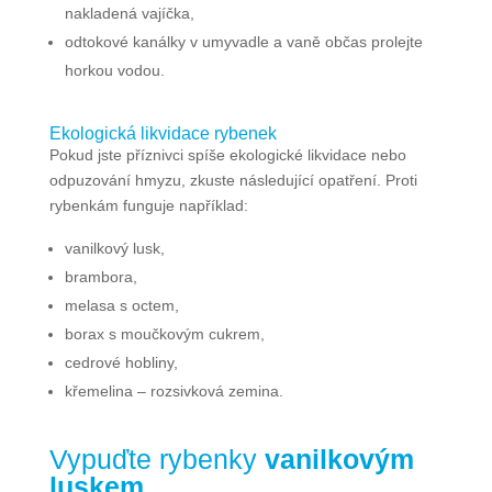
nakladená vajíčka,
odtokové kanálky v umyvadle a vaně občas prolejte
horkou vodou.
Ekologická likvidace rybenek
Pokud jste příznivci spíše ekologické likvidace nebo
odpuzování hmyzu, zkuste následující opatření. Proti
rybenkám funguje například:
vanilkový lusk,
brambora,
melasa s octem,
borax s moučkovým cukrem,
cedrové hobliny,
křemelina – rozsivková zemina.
Vypuďte rybenky
vanilkovým
luskem