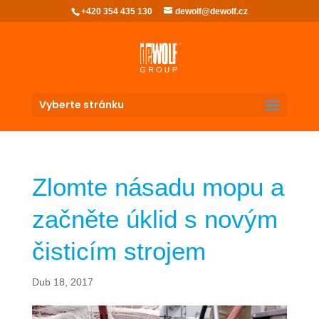
+420 354 435 130
dewolf@dewolf.cz
Vyberte stránku
Zlomte násadu mopu a
začněte úklid s novým
čisticím strojem
Dub 18, 2017