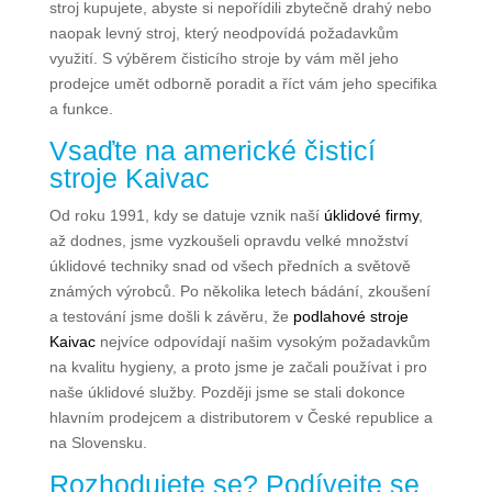
stroj kupujete, abyste si nepořídili zbytečně drahý nebo
naopak levný stroj, který neodpovídá požadavkům
využití. S výběrem čisticího stroje by vám měl jeho
prodejce umět odborně poradit a říct vám jeho specifika
a funkce.
Vsaďte na americké čisticí
stroje Kaivac
Od roku 1991, kdy se datuje vznik naší
úklidové firmy
,
až dodnes, jsme vyzkoušeli opravdu velké množství
úklidové techniky snad od všech předních a světově
známých výrobců. Po několika letech bádání, zkoušení
a testování jsme došli k závěru, že
podlahové stroje
Kaivac
nejvíce odpovídají našim vysokým požadavkům
na kvalitu hygieny, a proto jsme je začali používat i pro
naše úklidové služby. Později jsme se stali dokonce
hlavním prodejcem a distributorem v České republice a
na Slovensku.
Rozhodujete se? Podívejte se