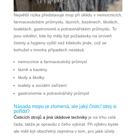
Největší rizika představuje mop při úklidu v nemocnicích,
farmaceutickém průmyslu, lázních, bazénech, školách,
toaletách, gastronomii a potravinářském průmyslu. To
jsou odvětví, kde by měly být požadavky na úroveň
čistoty a hygieny vyšší než kdekoliv jinde, což se
bohužel v mnoha případech nestává.
nemocnice a farmaceutický průmysl
lázně a bazény
školy a školky
toalety a sociální zařízení
gastronomie a potravinářský průmysl
Násada mopu je zlomená, ale jaký čisticí stroj si
pořídit?
Čisticích strojů a jiné úklidové techniky
je na trhu celá
řada, takže je opravdu z čeho vybírat. Při výběru byste
ale měli být obezřetný zejména v tom, pro jaké účely