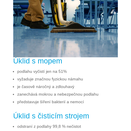
Úklid s mopem
podlahu vyčistí jen na 51%
vyžaduje značnou fyzickou námahu
je časově náročný a zdlouhavý
zanechává mokrou a nebezpečnou podlahu
představuje šíření bakterií a nemocí
Úklid s čisticím strojem
odstraní z podlahy 99,8 % nečistot