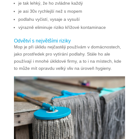
je tak lehký, že ho zvládne každý
je asi 30x rychlejší než s mopem
podlahu vyčistí, vysaje a vysuší
výrazně eliminuje riziko křížové kontaminace
Odvětví s největšími riziky
Mop je při úklidu nejčastěji používám v domácnostech,
jako prostředek pro vytírání podlahy. Stále ho ale
používají i mnohé úklidové firmy, a to i na místech, kde
to může mít opravdu velký vliv na úroveň hygieny.