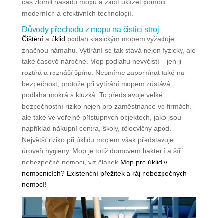
čas zlomit násadu mopu a začít uklízet pomocí
moderních a efektivních technologií.
Důvody přechodu z mopu na čisticí stroj
Čištění
a
úklid
podlah klasickým mopem vyžaduje
značnou námahu. Vytírání se tak stává nejen fyzicky, ale
také časově náročné. Mop podlahu nevyčistí – jen ji
roztírá a roznáší špínu. Nesmíme zapomínat také na
bezpečnost, protože při vytírání mopem zůstává
podlaha mokrá a kluzká. To představuje velké
bezpečnostní riziko nejen pro zaměstnance ve firmách,
ale také ve veřejně přístupných objektech, jako jsou
například nákupní centra, školy, tělocvičny apod.
Největší riziko při úklidu mopem však představuje
úroveň hygieny. Mop je totiž domovem bakterií a šíří
nebezpečné nemoci, viz článek
Mop pro úklid v
nemocnicích? Existenční přežitek a ráj nebezpečných
nemocí!