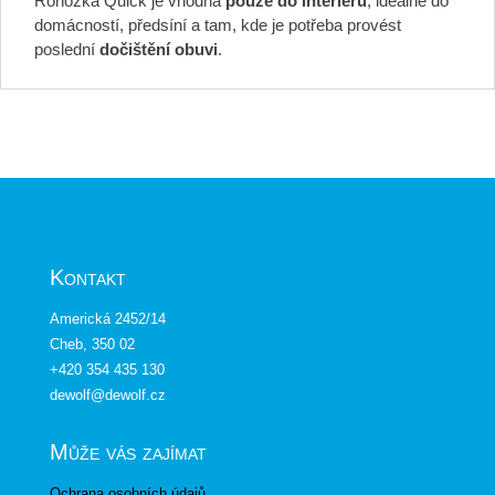
Rohožka Quick je vhodná
pouze do interiéru
, ideálně do
domácností, předsíní a tam, kde je potřeba provést
poslední
dočištění obuvi
.
Kontakt
Americká 2452/14
Cheb, 350 02
+420 354 435 130
dewolf@dewolf.cz
Může vás zajímat
Ochrana osobních údajů