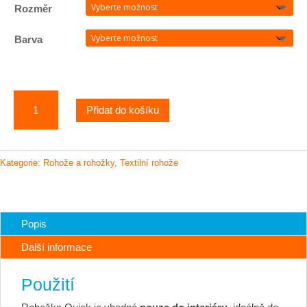
Rozměr
Barva
Quick
Přidat do košíku
-
standardní
malá
textilní
Kategorie:
Rohože a rohožky
,
Textilní rohože
rohožka
na
gumovém
podkladu
Popis
(vnitřní)
Další informace
množství
Použití