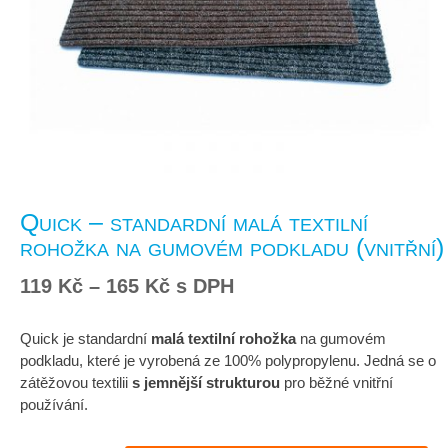
Quick – standardní malá textilní
rohožka na gumovém podkladu (vnitřní)
Rozpětí
119
Kč
–
165
Kč
s DPH
cen:
119 Kč
Quick je standardní
malá textilní rohožka
na gumovém
až
podkladu, které je vyrobená ze 100% polypropylenu. Jedná se o
165 Kč
zátěžovou textilii
s jemnější strukturou
pro běžné vnitřní
používání.