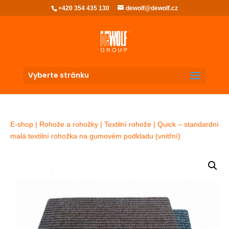
+420 354 435 130
dewolf@dewolf.cz
Vyberte stránku
E-shop
|
Rohože a rohožky
|
Textilní rohože
| Quick – standardní
malá textilní rohožka na gumovém podkladu (vnitřní)