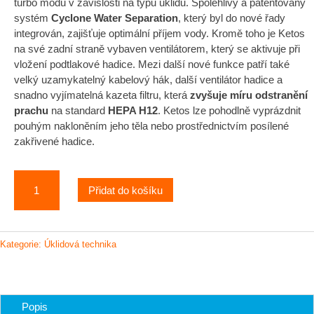
turbo módu v závislosti na typu úklidu. Spolehlivý a patentovaný
systém
Cyclone Water Separation
, který byl do nové řady
integrován, zajišťuje optimální příjem vody. Kromě toho je Ketos
na své zadní straně vybaven ventilátorem, který se aktivuje při
vložení podtlakové hadice. Mezi další nové funkce patří také
velký uzamykatelný kabelový hák, další ventilátor hadice a
snadno vyjímatelná kazeta filtru, která
zvyšuje míru odstranění
prachu
na standard
HEPA H12
. Ketos lze pohodlně vyprázdnit
pouhým nakloněním jeho těla nebo prostřednictvím posílené
zakřivené hadice.
Sprintus
Přidat do košíku
KETOS
N56/2
E
–
Kategorie:
Úklidová technika
profesionální
nerezový
vysavač
pro
Popis