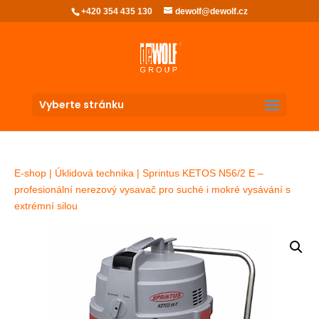
+420 354 435 130
dewolf@dewolf.cz
Vyberte stránku
E-shop
|
Úklidová technika
| Sprintus KETOS N56/2 E –
profesionální nerezový vysavač pro suché i mokré vysávání s
extrémní silou