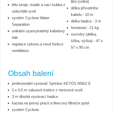
litrů (velká)
tělo stroje, madlo a sací trubka z
délka přívodního
ušlechtilé oceli
kabelu - 10 m
systém Cyclone Water
délka hadice - 3 m
Separation
hmotnost - 21 kg
unikátní uzamykatelný kabelový
rozměry (délka,
hák
šířka, výška) - 47 x
regulace výkonu a nové funkce
57 x 90 cm
ventilátoru
Obsah balení
profesionální vysavač Sprintus KETOS N56/2 E
2 x 0,5 m vakuové trubice z nerezové oceli
3 m dlouhá vysávací hadice
kazeta na jemný prach a fleecový filtrační pytel
systém Cyclone