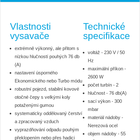
suché
i
mokré
Vlastnosti
Technické
vysávání
s
vysavače
specifikace
extrémní
silou
extrémně výkonný, ale přitom s
voltáž - 230 V / 50
množství
nízkou hlučností pouhých 76 db
Hz
(A)
maximální příkon -
nastavení úsporného
2600 W
Ekonomického nebo Turbo módu
počet turbín - 2
robustní pojezd, stabilní kovové
hlučnost - 76 db(A)
otočné čepy s velkými koly
sací výkon - 300
potaženými gumou
mbar
systematicky oddělovaný čerství
materiál nádoby -
a zpracovaný vzduch
Nerezová ocel
vyprazdňování odpadu pouhým
objem nádoby - 55
překlopením nebo přes hadici