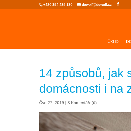
+420 354 435 130
dewolf@dewolf.cz
ÚKLID
D
14 způsobů, jak 
domácnosti i na 
Čvn 27, 2019
|
3 Komentáře(ů)