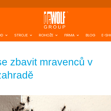
DD
STROJE
ROHOŽE
FIRMA
BLOG
E-SH
se zbavit mravenců v
zahradě