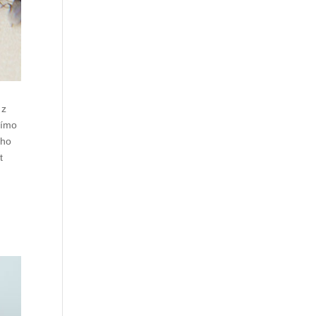
 z
římo
 ho
t