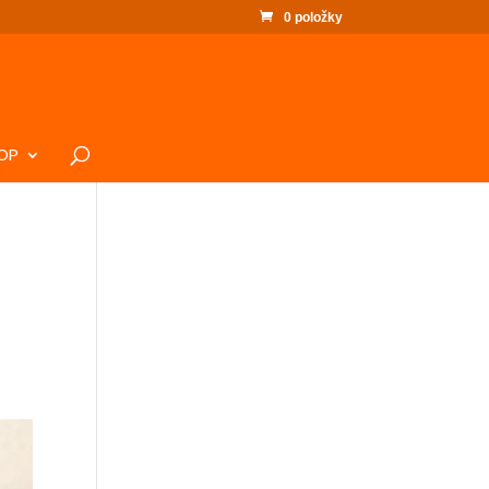
0 položky
OP