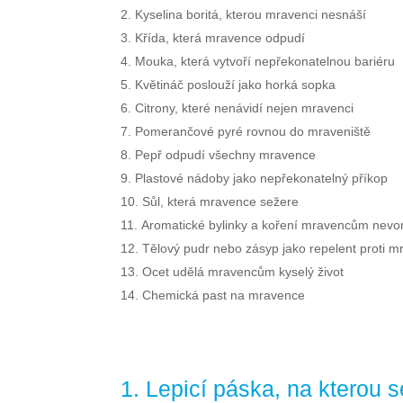
Kyselina boritá, kterou mravenci nesnáší
Křída, která mravence odpudí
Mouka, která vytvoří nepřekonatelnou bariéru
Květináč poslouží jako horká sopka
Citrony, které nenávidí nejen mravenci
Pomerančové pyré rovnou do mraveniště
Pepř odpudí všechny mravence
Plastové nádoby jako nepřekonatelný příkop
Sůl, která mravence sežere
Aromatické bylinky a koření mravencům nevo
Tělový pudr nebo zásyp jako repelent proti 
Ocet udělá mravencům kyselý život
Chemická past na mravence
1. Lepicí páska, na kterou 