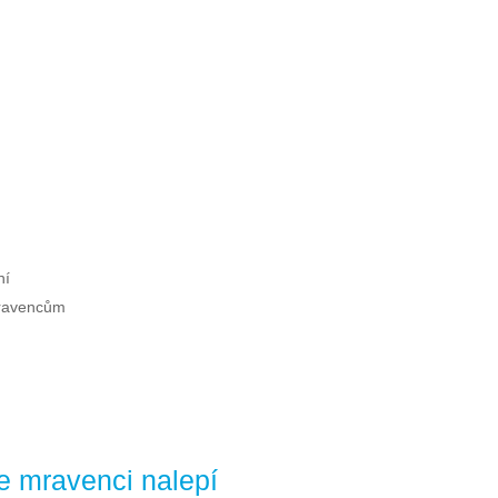
ní
mravencům
se mravenci nalepí