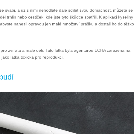
 švábi, a už s nimi nehodláte dále sdílet svou domácnost, můžete se 
él trhlin nebo cestiček, kde jste tyto škůdce spatřili. K aplikaci kyseliny
o, abyste nanesli opravdu jen malé množství prášku a dostali ho do těžk
 pro zvířata a malé děti. Tato látka byla agenturou ECHA zařazena na
jako látka toxická pro reprodukci.
pudí