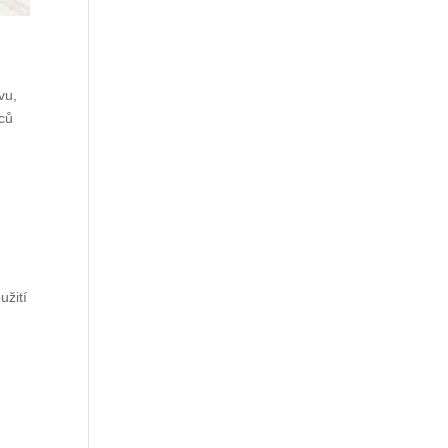
vu,
nců
užití