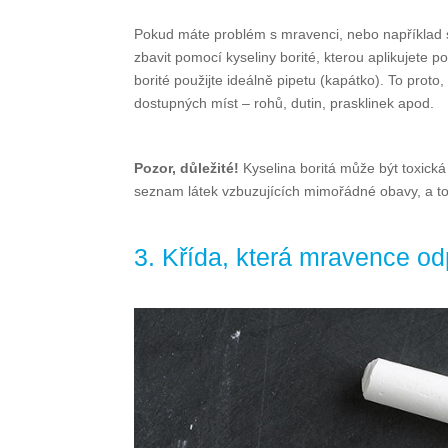
Pokud máte problém s mravenci, nebo například se
zbavit pomocí kyseliny borité, kterou aplikujete pod
borité použijte ideálně pipetu (kapátko). To prot
dostupných míst – rohů, dutin, prasklinek apod.
Pozor, důležité!
Kyselina boritá může být toxická
seznam látek vzbuzujících mimořádné obavy, a to 
3. Křída, která mravence od