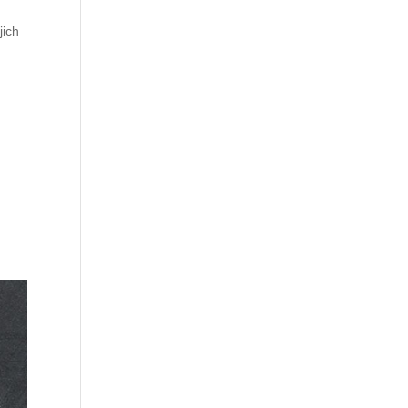
jich
o