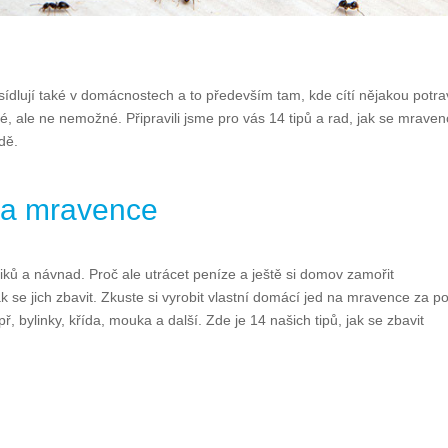
sídlují také v domácnostech a to především tam, kde cítí nějakou potra
né, ale ne nemožné. Připravili jsme pro vás 14 tipů a rad, jak se mrave
dě.
 na mravence
ků a návnad. Proč ale utrácet peníze a ještě si domov zamořit
ak se jich zbavit. Zkuste si vyrobit vlastní domácí jed na mravence za po
ř, bylinky, křída, mouka a další. Zde je 14 našich tipů, jak se zbavit