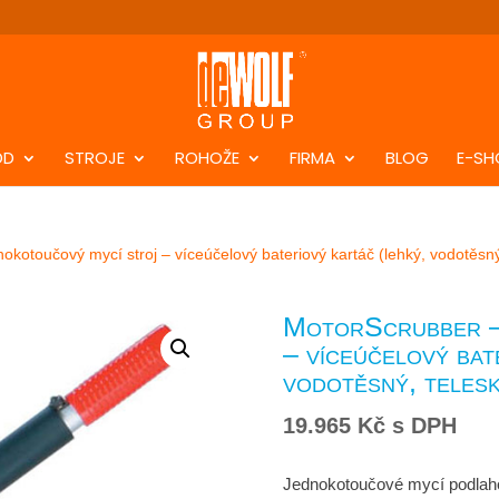
DD
STROJE
ROHOŽE
FIRMA
BLOG
E-SH
okotoučový mycí stroj – víceúčelový bateriový kartáč (lehký, vodotěsný
MotorScrubber –
– víceúčelový bat
vodotěsný, telesk
19.965
Kč
s DPH
Jednokotoučové mycí podlaho