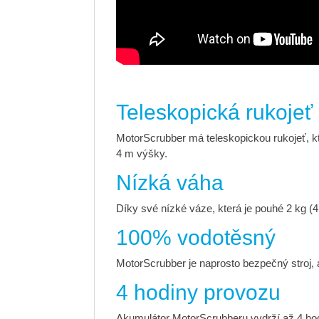
Teleskopická rukojeť
MotorScrubber má teleskopickou rukojeť, kt
4 m výšky.
Nízká váha
Díky své nízké váze, která je pouhé 2 kg (
100% vodotěsný
MotorScrubber je naprosto bezpečný stroj, 
4 hodiny provozu
Akumulátor MotorScrubberu vydrží až 4 hodi