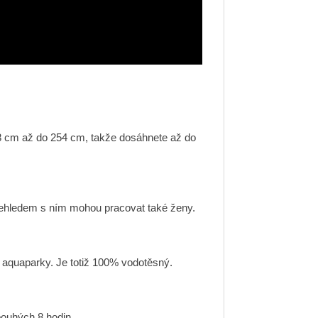
 38 cm až do 254 cm, takže dosáhnete až do
přehledem s ním mohou pracovat také ženy.
 aquaparky. Je totiž 100% vodotěsný.
pouhých 8 hodin.