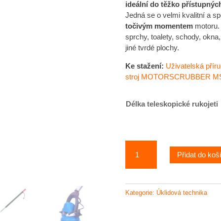
ideální do těžko přístupnýc
Jedná se o velmi kvalitní a s
točivým momentem
motoru. 
sprchy, toalety, schody, okna, 
jiné tvrdé plochy.
Ke stažení:
Uživatelská přír
stroj MOTORSCRUBBER MS
Délka teleskopické rukojeti
MotorScrubber
Přidat do koš
-
jednokotoučový
mycí
stroj
Kategorie:
Úklidová technika
-
víceúčelový