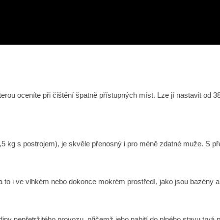
erou oceníte při čištění špatně přístupných míst. Lze jí nastavit od
4,5 kg s postrojem), je skvěle přenosný i pro méně zdatné muže. S 
a to i ve vlhkém nebo dokonce mokrém prostředí, jako jsou bazény a
ny nepřetržitého provozu, přičemž jeho nabití do plného stavu trvá 