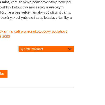
h míst
, kam se velké podlahové stroje nevejdou.
polehlivý kotoučový mycí
stroj s vysokým
Rychle a bez velké námahy vyčistí umývárny,
bazény, kuchyně, ale i auta, letadla, vrtulníky a
učka (manuál) pro jednokotoučový podlahový
 2000
íku