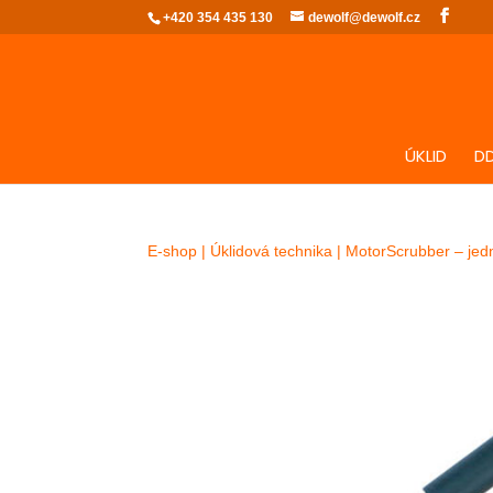
+420 354 435 130
dewolf@dewolf.cz
ÚKLID
D
E-shop
|
Úklidová technika
| MotorScrubber – jedn