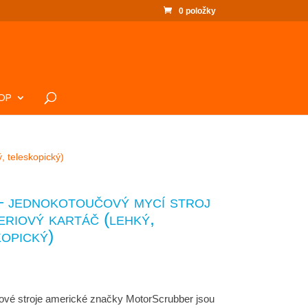
0 položky
OP
, teleskopický)
 jednokotoučový mycí stroj
eriový kartáč (lehký,
opický)
vé stroje americké značky MotorScrubber jsou