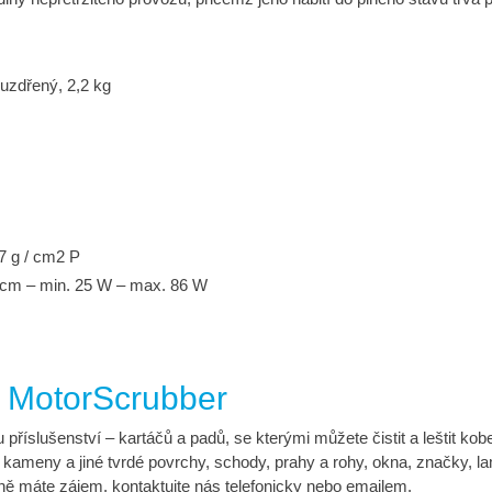
uzdřený, 2,2 kg
,7 g / cm2 P
/ cm – min. 25 W – max. 86 W
ji MotorScrubber
říslušenství – kartáčů a padů, se kterými můžete čistit a leštit ko
 kameny a jiné tvrdé povrchy, schody, prahy a rohy, okna, značky, la
ně máte zájem, kontaktujte nás telefonicky nebo emailem.