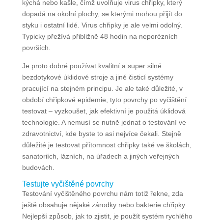
kýchá nebo kašle, čímž uvolňuje virus chřipky, který
dopadá na okolní plochy, se kterými mohou přijít do
styku i ostatní lidé. Virus chřipky je ale velmi odolný.
Typicky přežívá přibližně 48 hodin na neporézních
površích.
Je proto dobré používat kvalitní a super silné
bezdotykové úklidové stroje a jiné čisticí systémy
pracující na stejném principu. Je ale také důležité, v
období chřipkové epidemie, tyto povrchy po vyčištění
testovat – vyzkoušet, jak efektivní je použitá úklidová
technologie. A nemusí se nutně jednat o testování ve
zdravotnictví, kde byste to asi nejvíce čekali. Stejně
důležité je testovat přítomnost chřipky také ve školách,
sanatoriích, lázních, na úřadech a jiných veřejných
budovách.
Testujte vyčištěné povrchy
Testování vyčištěného povrchu nám totiž řekne, zda
ještě obsahuje nějaké zárodky nebo bakterie chřipky.
Nejlepší způsob, jak to zjistit, je použít systém rychlého