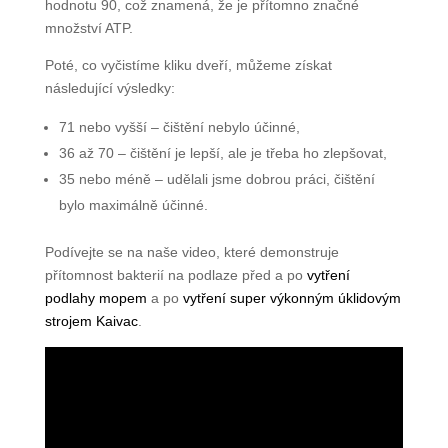
hodnotu 90, což znamená, že je přítomno značné
množství ATP.
Poté, co vyčistíme kliku dveří, můžeme získat
následující výsledky:
71 nebo vyšší – čištění nebylo účinné,
36 až 70 – čištění je lepší, ale je třeba ho zlepšovat,
35 nebo méně – udělali jsme dobrou práci, čištění
bylo maximálně účinné.
Podívejte se na naše video, které demonstruje
přítomnost bakterií na podlaze před a po
vytření
podlahy mopem
a po
vytření super výkonným úklidovým
strojem Kaivac
.