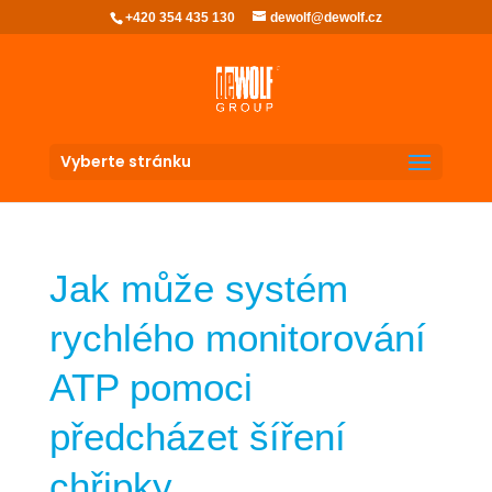
+420 354 435 130
dewolf@dewolf.cz
Vyberte stránku
Jak může systém
rychlého monitorování
ATP pomoci
předcházet šíření
chřipky