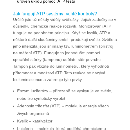
úroveň úklidu pomocí ATP testu
Jak fungují ATP systémy rychlé kontroly?
Určitě jste už někdy viděly světlušky. Jejich zadečky se v
důsledku chemické reakce rozsvítí. Monitorování ATP
funguje na podobném principu. Když se kyslík, ATP a
některé další sloučeniny smísí, produkují světlo. Světlo a
jeho intenzita jsou snímány tzv. luminometrem (přístroj
na měření ATP). Funguje to jednoduše: pomocí
speciální stěrky (tamponu) uděláte stěr povrchu.
Tampon pak vložíte do luminometru, který vyhodnotí
přítomnost a množství ATP. Tato reakce se nazývá
bioluminiscence a zahrnuje tyto prvky:
Enzym luciferázy – přirozeně se vyskytuje ve světle,
nebo lze synteticky vyrobit
Adenosin trifosfát (ATP) – molekula energie všech
živých organismů
Kyslík – katalyzátor
Luicferin – molekula, která podléhá chemickému