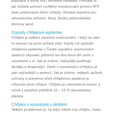
populace a může mít i smrtelné následky. Přečtěte si,
jak můžete pomocí rychlého monitorování pomocí ATP
testu předcházet šíření chřipky. Vhodné zejména pro
zdravotnická zařízení, školy, školky, pečovatelské
domovy apod.
Dopady chřipkové epidemie
Chřipka je celkem závažné onemocnění, i když se nám
to nemusí na první pohled zdát. Každý rok způsobí
chřipková epidemie v České republice onemocnění
statisíců obyvatel, přičemž asi dva tisíce lidí umře v
souvislosti s ní. Jak je známo, nejčastěji postihuje
školáky a dospívající. Úmrtí v souvislosti s chřipkou je
pak nejčastější u seniorů. Jak je známo, nejlepší způsob
ochrany a prevence před chřipkovou epidemií je
očkování proti chřipce. Chřipka je celosvětová nemoc a
ročně ji zasáhne přibližně 10 – 15 % obyvatelstva
planety.
Chřipka v souvislosti s úklidem
Velkým problémem je, že když někdo má chřipku, často