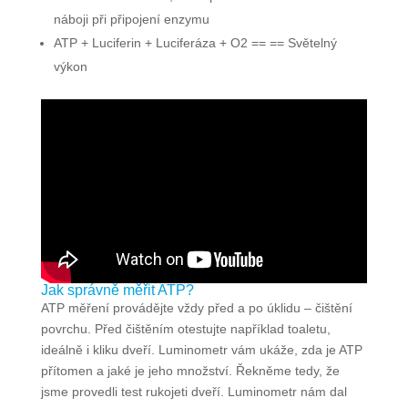
náboji při připojení enzymu
ATP + Luciferin + Luciferáza + O2 == == Světelný
výkon
Jak správně měřit ATP?
ATP měření provádějte vždy před a po úklidu – čištění
povrchu. Před čištěním otestujte například toaletu,
ideálně i kliku dveří. Luminometr vám ukáže, zda je ATP
přítomen a jaké je jeho množství. Řekněme tedy, že
jsme provedli test rukojeti dveří. Luminometr nám dal