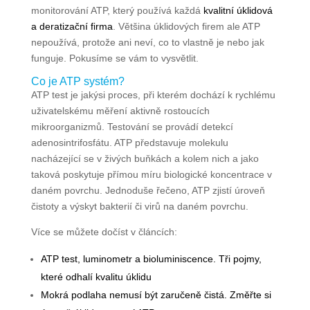
monitorování ATP, který používá každá
kvalitní úklidová
a deratizační firma
. Většina úklidových firem ale ATP
nepoužívá, protože ani neví, co to vlastně je nebo jak
funguje. Pokusíme se vám to vysvětlit.
Co je ATP systém?
ATP test je jakýsi proces, při kterém dochází k rychlému
uživatelskému měření aktivně rostoucích
mikroorganizmů. Testování se provádí detekcí
adenosintrifosfátu. ATP představuje molekulu
nacházející se v živých buňkách a kolem nich a jako
taková poskytuje přímou míru biologické koncentrace v
daném povrchu. Jednoduše řečeno, ATP zjistí úroveň
čistoty a výskyt bakterií či virů na daném povrchu.
Více se můžete dočíst v článcích:
ATP test, luminometr a bioluminiscence. Tři pojmy,
které odhalí kvalitu úklidu
Mokrá podlaha nemusí být zaručeně čistá. Změřte si