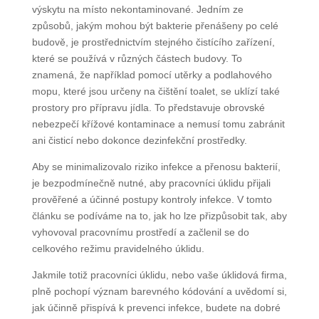
výskytu na místo nekontaminované. Jedním ze
způsobů, jakým mohou být bakterie přenášeny po celé
budově, je prostřednictvím stejného čistícího zařízení,
které se používá v různých částech budovy. To
znamená, že například pomocí utěrky a podlahového
mopu, které jsou určeny na čištění toalet, se uklízí také
prostory pro přípravu jídla. To představuje obrovské
nebezpečí křížové kontaminace a nemusí tomu zabránit
ani čisticí nebo dokonce dezinfekční prostředky.
Aby se minimalizovalo riziko infekce a přenosu bakterií,
je bezpodmínečně nutné, aby pracovníci úklidu přijali
prověřené a účinné postupy kontroly infekce. V tomto
článku se podíváme na to, jak ho lze přizpůsobit tak, aby
vyhovoval pracovnímu prostředí a začlenil se do
celkového režimu pravidelného úklidu.
Jakmile totiž pracovníci úklidu, nebo vaše úklidová firma,
plně pochopí význam barevného kódování a uvědomí si,
jak účinně přispívá k prevenci infekce, budete na dobré