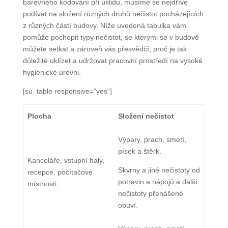
barevného kódování při úklidu, musíme se nejdříve
podívat na složení různých druhů nečistot pocházejících
z různých částí budovy. Níže uvedená tabulka vám
pomůže pochopit typy nečistot, se kterými se v budově
můžete setkat a zároveň vás přesvědčí, proč je tak
důležité uklízet a udržovat pracovní prostředí na vysoké
hygienické úrovni.
[su_table responsive=“yes“]
Plocha
Složení nečistot
Výpary, prach, smetí,
písek a štěrk.
Kanceláře, vstupní haly,
Skvrny a jiné nečistoty od
recepce, počítačové
potravin a nápojů a další
místnosti
nečistoty přenášené
obuví.