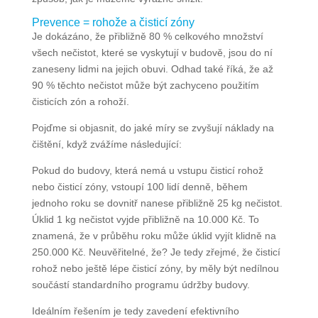
Prevence = rohože a čisticí zóny
Je dokázáno, že přibližně 80 % celkového množství
všech nečistot, které se vyskytují v budově, jsou do ní
zaneseny lidmi na jejich obuvi. Odhad také říká, že až
90 % těchto nečistot může být zachyceno použitím
čisticích zón a rohoží.
Pojďme si objasnit, do jaké míry se zvyšují náklady na
čištění, když zvážíme následující:
Pokud do budovy, která nemá u vstupu čisticí rohož
nebo čisticí zóny, vstoupí 100 lidí denně, během
jednoho roku se dovnitř nanese přibližně 25 kg nečistot.
Úklid 1 kg nečistot vyjde přibližně na 10.000 Kč. To
znamená, že v průběhu roku může úklid vyjít klidně na
250.000 Kč. Neuvěřitelné, že? Je tedy zřejmé, že čisticí
rohož nebo ještě lépe čisticí zóny, by měly být nedílnou
součástí standardního programu údržby budovy.
Ideálním řešením je tedy zavedení efektivního