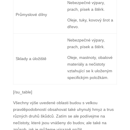
Nebezpečné výpary,
prach, písek a štěrk.
Průmyslové dílny
Oleje, tuky, kovový šrot a
dřevo.
Nebezpečné výpary,
prach, písek a štěrk.
Oleje, mastnoty, obalové
Sklady a úložiště
materiály a nečistoty
vztahující se k uloženým
specifickým položkám.
[/su_table]
Všechny výše uvedené oblasti budou s velkou
pravděpodobností obsahovat také uhynulý hmyz a trus
různých druhů škůdců. Zatím se ale podívejme na
nečistoty, které jsou vnášeny do budov, ale také na
způsob, jak je můžeme výrazně snížit.