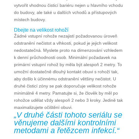
vytvořit vhodnou čisticí bariéru nejen u hlavního vchodu
do budovy, ale také u dalších vchodů a přístupových
místech budovy.
Dbejte na velikost rohoží
Žádné vstupní rohože nezajistí požadovanou úroveň
odstranění nečistot a vlhkosti, pokud je jejich velikost
nedostatečná. Myslete proto na dimenzování vzhledem
k denní průchodnosti osob. Minimální požadavek na
primární vstupní rohož by měla být alespoň 2 metry. To
umožní dostatečně dlouhý kontakt obuvi s rohoží tak,
aby došlo k účinnému odstranění většiny nečistot. U
druhé čisticí zóny se pak doporučuje velikost rohože
minimálně 4 metry. Pamatujte si, že člověk by měl po
rohožce udělat vždy alespoň 2 nebo 3 kroky. Jedině tak
maximalizujete očištění obuvi.
„
V druhé části tohoto seriálu se
věnujeme dalšími kontrolními
metodami a řetězcem infekcí.
“