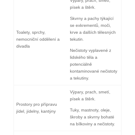
Výpary, prach, smetí,
písek a štěrk.
Skvrny a pachy týkající
se exkrementů, moči,
Toalety, sprchy,
krve a dalších tělesných
nemocniční oddělení a
tekutin.
divadla
Nečistoty vyplavené z
lidského těla a
potenciálně
kontaminované nečistoty
a tekutiny.
Výpary, prach, smetí,
písek a štěrk.
Prostory pro přípravu
Tuky, mastnoty, oleje,
jídel, jídelny, kantýny
škroby a skvrny bohaté
na bílkoviny a nečistoty.