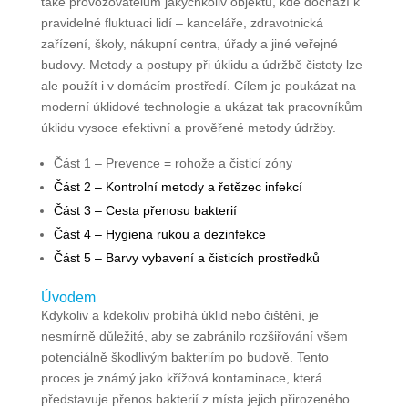
také provozovatelům jakýchkoliv objektů, kde dochází k
pravidelné fluktuaci lidí – kanceláře, zdravotnická
zařízení, školy, nákupní centra, úřady a jiné veřejné
budovy. Metody a postupy při úklidu a údržbě čistoty lze
ale použít i v domácím prostředí. Cílem je poukázat na
moderní úklidové technologie a ukázat tak pracovníkům
úklidu vysoce efektivní a prověřené metody údržby.
Část 1 – Prevence = rohože a čisticí zóny
Část 2 – Kontrolní metody a řetězec infekcí
Část 3 – Cesta přenosu bakterií
Část 4 – Hygiena rukou a dezinfekce
Část 5 – Barvy vybavení a čisticích prostředků
Úvodem
Kdykoliv a kdekoliv probíhá úklid nebo čištění, je
nesmírně důležité, aby se zabránilo rozšiřování všem
potenciálně škodlivým bakteriím po budově. Tento
proces je známý jako křížová kontaminace, která
představuje přenos bakterií z místa jejich přirozeného