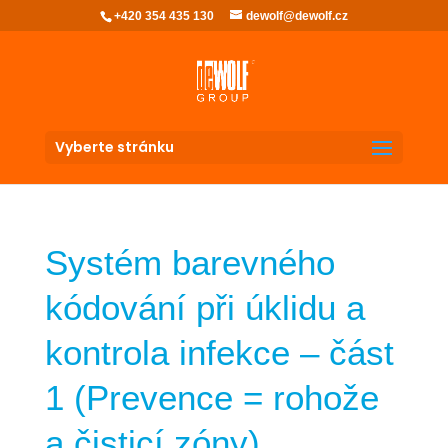
+420 354 435 130
dewolf@dewolf.cz
Vyberte stránku
Systém barevného
kódování při úklidu a
kontrola infekce – část
1 (Prevence = rohože
a čisticí zóny)