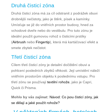
Druhá čisticí zóna
Druhá čisticí zóna má za cíl odstranit z podrážek obuvi
drobnější nečistoty, jako je štěrk, písek a kamínky.
Umísťuje se již do vnitřních prostor budovy, hned za
vchodové dveře nebo do vestibulu. Pro tuto zónu je
ideální použít gumovou rohož s čisticími prstíky
(
Airbrush
nebo
Fingertip
), která má kartáčovací efekt a
smete zbytek nečistot.
Třetí čisticí zóna
Cílem třetí čisticí zóny je detailní dočištění obuvi a
pohlcení posledních zbytků vlhkosti. Její umístění náleží
vnitřním prostorům objektu k poslednímu vstupu. Pro
třetí zónu se používají
textilní rohože
, jako je Capri,
Quick či Prisma.
Mohlo by vás zajímat:
Návod: Co jsou čisticí zóny, jak
se dělají a jaké použít rohože?