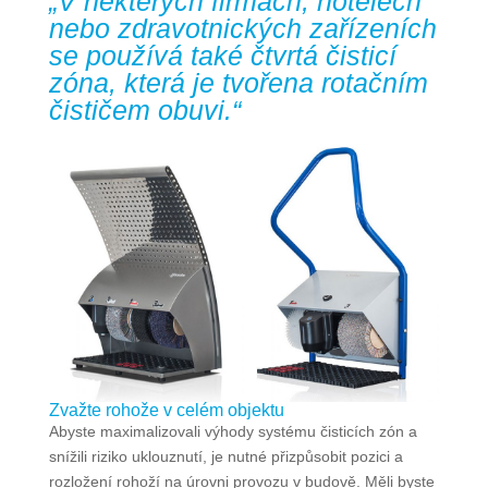
„V některých firmách, hotelech
nebo zdravotnických zařízeních
se používá také čtvrtá čisticí
zóna, která je tvořena rotačním
čističem obuvi.“
Zvažte rohože v celém objektu
Abyste maximalizovali výhody systému čisticích zón a
snížili riziko uklouznutí, je nutné přizpůsobit pozici a
rozložení rohoží na úrovni provozu v budově. Měli byste