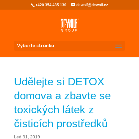
+420 354 435 130
dewolf@dewolf.cz
Vyberte stránku
Udělejte si DETOX
domova a zbavte se
toxických látek z
čisticích prostředků
Led 31, 2019