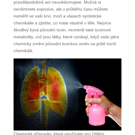
pravděpodobně ani neuvědomujete. Možná si
nevšimnete expozice, ale v průběhu času můžete
naměřit ve vaší krvi, moči a vlasech syntetické
chemikálie a zjistíte, co máte vlastně v těle. Nejvíce
škodlivý bývá původní toxin, nicméně také toxinové
metabolity, což jsou látky, které vznikají, když vaše játra
chemicky změní původní toxickou směs na ještě horší
chemikálii.
Chemické přípravky, které používáte pro čištění