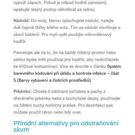
vypudí zápach. Pokud je odpad hodně zanesený,
opakujte stejný postup několikrát za sebou.
Nádobí:
Do vody, kterou oplachujete nádobí, nalejte
dvě čajové lžičky bílého octa. Tím se nádobí sterilizuje a
zbaví bakterií. Pro mytí opět použijte mikrovláknový
hadřík.
Pamatujte ale na to, že na každý čištěný prostor nebo
sektor byste měli používat jiný hadřík, aby nedocházelo
ke křížové kontaminaci. Více se dozvíte v článku
Systém
barevného kódování při úklidu a kontrola infekce – část
5 (Barvy vybavení a čisticích prostředků)
Prkénko:
Chcete-li odstranit nečistoty a pachy z
dřevěného prkénka nebo z kuchyňské desky, používejte
na čištění suchý hořčičný prášek. Pro dezinfekci pak
můžete použít citron nebo bílý ocet.
Přírodní alternativy pro odstraňování
skvrn