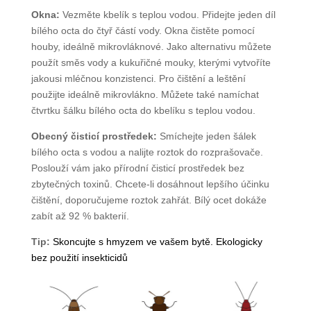
Okna:
Vezměte kbelík s teplou vodou. Přidejte jeden díl
bílého octa do čtyř částí vody. Okna čistěte pomocí
houby, ideálně mikrovláknové. Jako alternativu můžete
použít směs vody a kukuřičné mouky, kterými vytvoříte
jakousi mléčnou konzistenci. Pro čištění a leštění
použijte ideálně mikrovlákno. Můžete také namíchat
čtvrtku šálku bílého octa do kbelíku s teplou vodou.
Obecný čisticí prostředek:
Smíchejte jeden šálek
bílého octa s vodou a nalijte roztok do rozprašovače.
Poslouží vám jako přírodní čisticí prostředek bez
zbytečných toxinů. Chcete-li dosáhnout lepšího účinku
čištění, doporučujeme roztok zahřát. Bílý ocet dokáže
zabít až 92 % bakterií.
Tip:
Skoncujte s hmyzem ve vašem bytě. Ekologicky
bez použití insekticidů