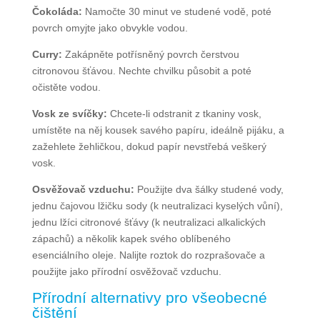
Čokoláda:
Namočte 30 minut ve studené vodě, poté
povrch omyjte jako obvykle vodou.
Curry:
Zakápněte potřísněný povrch čerstvou
citronovou šťávou. Nechte chvilku působit a poté
očistěte vodou.
Vosk ze svíčky:
Chcete-li odstranit z tkaniny vosk,
umístěte na něj kousek savého papíru, ideálně pijáku, a
zažehlete žehličkou, dokud papír nevstřebá veškerý
vosk.
Osvěžovač vzduchu:
Použijte dva šálky studené vody,
jednu čajovou lžičku sody (k neutralizaci kyselých vůní),
jednu lžíci citronové šťávy (k neutralizaci alkalických
zápachů) a několik kapek svého oblíbeného
esenciálního oleje. Nalijte roztok do rozprašovače a
použijte jako přírodní osvěžovač vzduchu.
Přírodní alternativy pro všeobecné
čištění