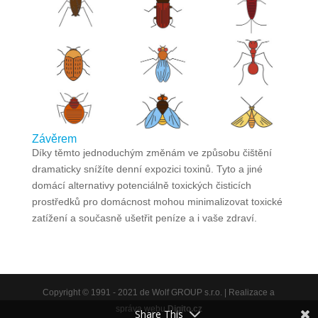
Závěrem
Díky těmto jednoduchým změnám ve způsobu čištění
dramaticky snížíte denní expozici toxinů. Tyto a jiné
domácí alternativy potenciálně toxických čisticích
prostředků pro domácnost mohou minimalizovat toxické
zatížení a současně ušetřit peníze a i vaše zdraví.
Copyright © 1991 - 2021 de Wolf GROUP s.r.o. | Realizace a
správa webu
Digito.cz
Share This