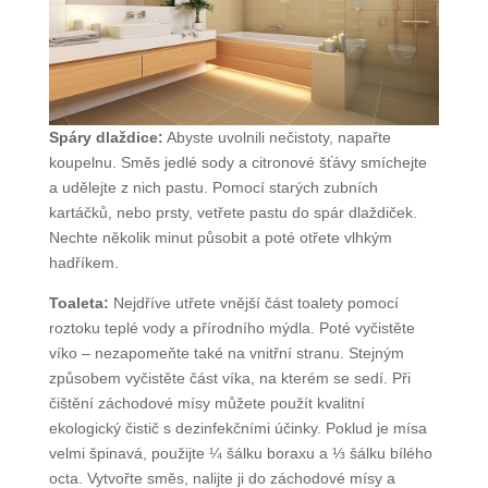
Spáry dlaždice:
Abyste uvolnili nečistoty, napařte
koupelnu. Směs jedlé sody a citronové šťávy smíchejte
a udělejte z nich pastu. Pomocí starých zubních
kartáčků, nebo prsty, vetřete pastu do spár dlaždiček.
Nechte několik minut působit a poté otřete vlhkým
hadříkem.
Toaleta:
Nejdříve utřete vnější část toalety pomocí
roztoku teplé vody a přírodního mýdla. Poté vyčistěte
víko – nezapomeňte také na vnitřní stranu. Stejným
způsobem vyčistěte část víka, na kterém se sedí. Při
čištění záchodové mísy můžete použít kvalitní
ekologický čistič s dezinfekčními účinky. Poklud je mísa
velmi špinavá, použijte ¼ šálku boraxu a ⅓ šálku bílého
octa. Vytvořte směs, nalijte ji do záchodové mísy a