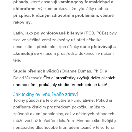
přísady
, které obsahují
karcinogeny formaldehyd a
chloroform
. Výzkum prokázal, že tyto látky mohou
přispívat k různým zdravotním problémům, včetně
rakoviny
.
Látky, jako
polychlorované bifenyly
(PCB, PCBs) byly
sice ve většině zemí zakázány už před několika
desetiletími, přesto ale jejich účinky
stále přetrvávají a
akumulují se
v našem prostředí a dokonce i v našem
těle.
Studie předních vědců
(Orianne Dumas, Ph.D. a
David Vizcaya):
Čisticí prostředky zvyšují riziko plicních
onemocnění, prokázaly studie. Vdechujete je také!
Jak toxiny ovlivňují vaše zdraví
Toxiny působí na tělo akutně a kumulativně. Pokud si
potřísníte čisticím prostředkem pokožku, může to
způsobit akutní popáleniny, což v některých případech
může vést až k ošetření lékařem. Mnohem škodlivější je
nenápadné dlouhodobé hromadění toxinů v těle. To si