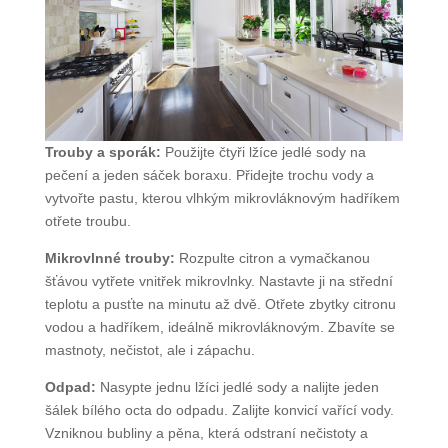
Trouby a sporák:
Použijte čtyři lžíce jedlé sody na
pečení a jeden sáček boraxu. Přidejte trochu vody a
vytvořte pastu, kterou vlhkým mikrovláknovým hadříkem
otřete troubu.
Mikrovlnné trouby:
Rozpulte citron a vymačkanou
šťávou vytřete vnitřek mikrovlnky. Nastavte ji na střední
teplotu a pusťte na minutu až dvě. Otřete zbytky citronu
vodou a hadříkem, ideálně mikrovláknovým. Zbavíte se
mastnoty, nečistot, ale i zápachu.
Odpad:
Nasypte jednu lžíci jedlé sody a nalijte jeden
šálek bílého octa do odpadu. Zalijte konvicí vařící vody.
Vzniknou bubliny a pěna, která odstraní nečistoty a