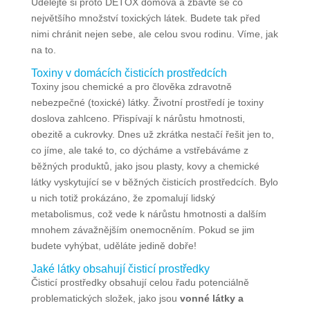
Udělejte si proto DETOX domova a zbavte se co
největšího množství toxických látek. Budete tak před
nimi chránit nejen sebe, ale celou svou rodinu. Víme, jak
na to.
Toxiny v domácích čisticích prostředcích
Toxiny jsou chemické a pro člověka zdravotně
nebezpečné (toxické) látky. Životní prostředí je toxiny
doslova zahlceno. Přispívají k nárůstu hmotnosti,
obezitě a cukrovky. Dnes už zkrátka nestačí řešit jen to,
co jíme, ale také to, co dýcháme a vstřebáváme z
běžných produktů, jako jsou plasty, kovy a chemické
látky vyskytující se v běžných čisticích prostředcích. Bylo
u nich totiž prokázáno, že zpomalují lidský
metabolismus, což vede k nárůstu hmotnosti a dalším
mnohem závažnějším onemocněním. Pokud se jim
budete vyhýbat, uděláte jedině dobře!
Jaké látky obsahují čisticí prostředky
Čisticí prostředky obsahují celou řadu potenciálně
problematických složek, jako jsou
vonné látky a