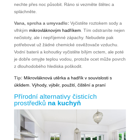
nechte přes noc působit. Ráno si vezměte štětec a
spláchněte.
Vana, sprcha a umyvadlo:
Vyčistěte roztokem sody a
vlhkým
mikrovláknovým hadříkem
. Tím odstraníte nejen
nečistoty, ale i nepříjemné zápachy. Nebudete pak
potřebovat už žádné chemické osvěžovače vzduchu.
Vodní baterii a kohoutky vyčistěte bílým octem, ale poté
je dobře omyjte teplou vodou, protože ocet může povrch
z dlouhodobého hlediska poškodit.
Tip:
Mikrovláknová utěrka a hadřík v souvislosti s
úklidem. Výhody, výběr, použití, čištění a praní
Přírodní alternativy čisticích
prostředků
na kuchyň